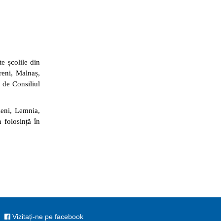
te școlile din
reni, Malnaș,
 de Consiliul
ieni, Lemnia,
 folosință în
Vizitați-ne pe facebook