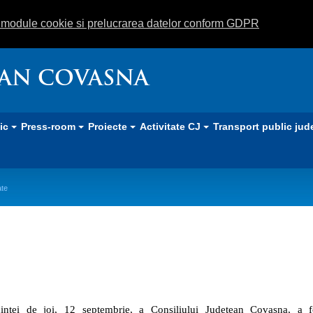
m module cookie si prelucrarea datelor conform GDPR
EAN COVASNA
lic
Press-room
Proiecte
Activitate CJ
Transport public jud
ate
investiții în educație și sănătate
inței de joi, 12 septembrie, a Consiliului Județean Covasna, a f