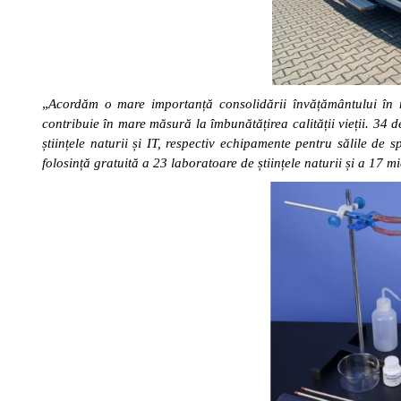
„
Acordăm o mare importanță consolidării învățământului în m
contribuie în mare măsură la îmbunătățirea calității vieții. 34
științele naturii și IT, respectiv echipamente pentru sălile de 
folosință gratuită a 23 laboratoare de științele naturii și a 17 m