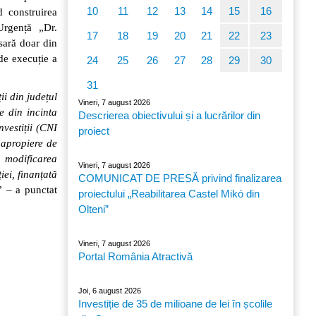
10
11
12
13
14
15
16
d construirea
Urgență „Dr.
17
18
19
20
21
22
23
sară doar din
de execuție a
24
25
26
27
28
29
30
31
i din județul
Vineri, 7 august 2026
e din incinta
Descrierea obiectivului și a lucrărilor din
vestiții (CNI
proiect
o apropiere de
ă modificarea
Vineri, 7 august 2026
iei, finanțată
COMUNICAT DE PRESĂ privind finalizarea
” – a punctat
proiectului „Reabilitarea Castel Mikó din
Olteni”
Vineri, 7 august 2026
Portal România Atractivă
Joi, 6 august 2026
Investiție de 35 de milioane de lei în școlile