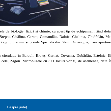
orele de biologie, fizică și chimie, cu acest tip de echipament fiind dota
rețcu, Cătălina, Cernat, Comandău, Dalnic, Ghelința, Ghidfalău, Me
, Zagon, precum și Școala Specială din Sfântu Gheorghe, care aparține
circulație în Baraolt, Brateș, Cernat, Covasna, Dobârlău, Estelnic, Il
lcele, Zagon.
Microbuzele cu 8+1 locuri vor fi, de asemenea, date în
Despre judeţ