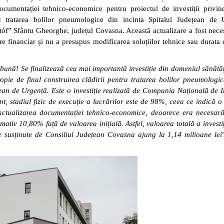
documentației tehnico-economice pentru proiectul de investiții privin
ru tratarea bolilor pneumologice din incinta Spitalul Județean de 
óf” Sfântu Gheorghe, județul Covasna. Această actualizare a fost nece
e financiar și nu a presupus modificarea soluțiilor tehnice sau durata 
bună! Se finalizează cea mai importantă investiție din domeniul sănătăți
opie de final construirea clădirii pentru tratarea bolilor pneumologic
ean de Urgență. Este o investiție realizată de Compania Națională de In
ent, stadiul fizic de execuție a lucrărilor este de 98%, ceea ce indică 
t actualizarea documentației tehnico-economice, deoarece era necesar
ximativ 10,80% față de valoarea inițială. Astfel, valoarea totală a investiț
ile susținute de Consiliul Județean Covasna ajung la 1,14 milioane lei