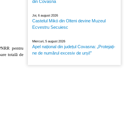
din Covasna
Joi, 6 august 2026
Castelul Mikó din Olteni devine Muzeul
Ecvestru Secuiesc
Miercuri, 5 august 2026
Apel național din județul Covasna: „Protejați-
i PNRR pentru
ne de numărul excesiv de urși!”
oare totală de