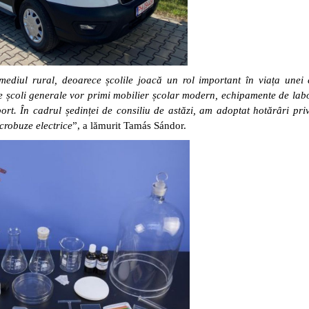
ediul rural, deoarece școlile joacă un rol important în viața unei 
 de școli generale vor primi mobilier școlar modern, echipamente de lab
sport. În cadrul ședinței de consiliu de astăzi, am adoptat hotărâri pri
icrobuze electrice
”, a lămurit Tamás Sándor.