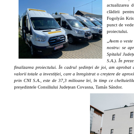
actualizarea 
clădirii pent
Fogolyán Krist
punct de veder
proiectului.
„
Avem o veste 
nostru: se apr
Spitalul Județ
S.A.). În prez
finalizarea proiectului. În cadrul ședinței de joi, am aproba
valorii totale a investiției, care a înregistrat o creștere de apro
prin CNI S.A., este de 37,3 milioane lei, în timp ce cheltuiel
președintele Consiliului Județean Covasna, Tamás Sándor.