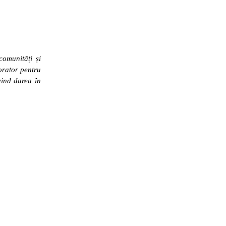
comunități și
orator pentru
vind darea în