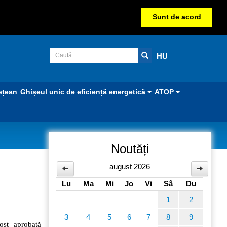
Sunt de acord
HU
ețean
Ghișeul unic de eficiență energetică
ATOP
Noutăți
august 2026
Lu
Ma
Mi
Jo
Vi
Sâ
Du
1
2
3
4
5
6
7
8
9
ost aprobată