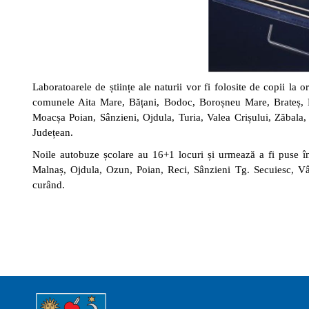
Laboratoarele de științe ale naturii vor fi folosite de copii la 
comunele Aita Mare, Bățani, Bodoc, Boroșneu Mare, Brateș, B
Moacșa Poian, Sânzieni, Ojdula, Turia, Valea Crișului, Zăbala
Județean.
Noile autobuze școlare au 16+1 locuri și urmează a fi puse în 
Malnaș, Ojdula, Ozun, Poian, Reci, Sânzieni Tg. Secuiesc, Vâ
curând.