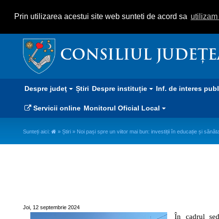
Prin utilizarea acestui site web sunteti de acord sa
utiliza
CONSILIUL JUDEȚ
Despre judeţ
Știri
Despre instituție
Inf. de interes pub
Servicii online
Monitorul Oficial Local
Sunteți aici:
»
Știri
» Noi pași spre un viitor mai bun: investiții în educație și sănăt
Noi pași spre un viitor mai bun: 
Joi, 12 septembrie 2024
În cadrul șed