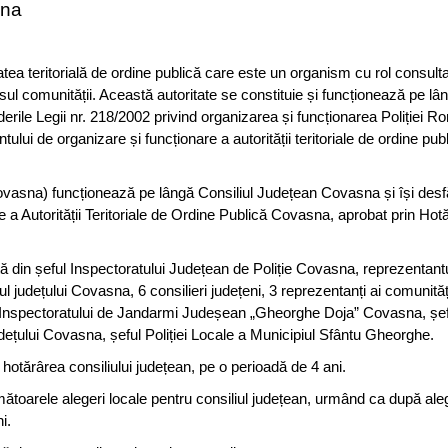
sna
atea teritorială de ordine publică care este un organism cu rol consultat
esul comunității. Această autoritate se constituie și funcționează pe lân
derile Legii nr. 218/2002 privind organizarea și funcționarea Poliției 
tului de organizare și funcționare a autorității teritoriale de ordine pub
Covasna) funcționează pe lângă Consiliul Județean Covasna și își des
 a Autorității Teritoriale de Ordine Publică Covasna, aprobat prin Hotă
tă din șeful Inspectoratului Județean de Poliție Covasna, reprezentant
tul județului Covasna, 6 consilieri județeni, 3 reprezentanți ai comunități
l Inspectoratului de Jandarmi Judeșean „Gheorghe Doja” Covasna, șef
județului Covasna, șeful Poliției Locale a Municipiul Sfântu Gheorghe.
tărârea consiliului județean, pe o perioadă de 4 ani.
toarele alegeri locale pentru consiliul județean, urmând ca după aleg
i.