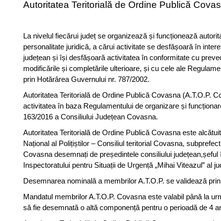
Autoritatea Teritorială de Ordine Publică Cova
La nivelul fiecărui județ se organizează și funcționează autorit
personalitate juridică, a cărui activitate se desfășoară în inter
județean și își desfășoară activitatea în conformitate cu preve
modificările și completările ulterioare, și cu cele ale Regulamen
prin Hotărârea Guvernului nr. 787/2002.
Autoritatea Teritorială de Ordine Publică Covasna (A.T.O.P. 
activitatea în baza Regulamentului de organizare și funcționare
163/2016 a Consiliului Județean Covasna.
Autoritatea Teritorială de Ordine Publică Covasna este alcătui
Național al Polițiștilor – Consiliul teritorial Covasna, subprefec
Covasna desemnați de președintele consiliului județean,șefu
Inspectoratului pentru Situații de Urgență „Mihai Viteazul” al 
Desemnarea nominală a membrilor A.T.O.P. se validează prin ho
Mandatul membrilor A.T.O.P. Covasna este valabil până la urmă
să fie desemnată o altă componență pentru o perioadă de 4 an