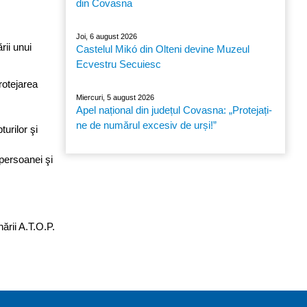
din Covasna
Joi, 6 august 2026
rii unui
Castelul Mikó din Olteni devine Muzeul
Ecvestru Secuiesc
rotejarea
Miercuri, 5 august 2026
Apel național din județul Covasna: „Protejați-
ne de numărul excesiv de urși!”
urilor şi
 persoanei şi
ării A.T.O.P.