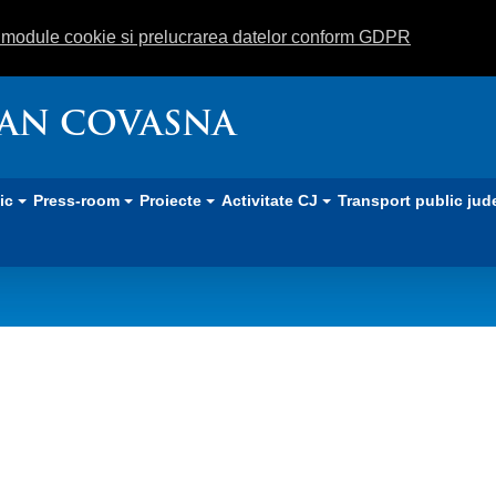
m module cookie si prelucrarea datelor conform GDPR
EAN COVASNA
lic
Press-room
Proiecte
Activitate CJ
Transport public jud