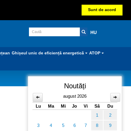
Sunt de acord
HU
ețean
Ghișeul unic de eficiență energetică
ATOP
Noutăți
august 2026
Lu
Ma
Mi
Jo
Vi
Sâ
Du
1
2
3
4
5
6
7
8
9