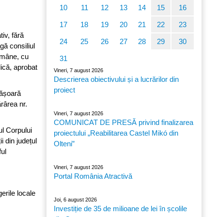
10
11
12
13
14
15
16
17
18
19
20
21
22
23
iv, fără
24
25
26
27
28
29
30
gă consiliul
Române, cu
31
lică, aprobat
Vineri, 7 august 2026
Descrierea obiectivului și a lucrărilor din
proiect
fășoară
rârea nr.
Vineri, 7 august 2026
COMUNICAT DE PRESĂ privind finalizarea
ul Corpului
proiectului „Reabilitarea Castel Mikó din
i din județul
Olteni”
ul
Vineri, 7 august 2026
Portal România Atractivă
erile locale
Joi, 6 august 2026
Investiție de 35 de milioane de lei în școlile