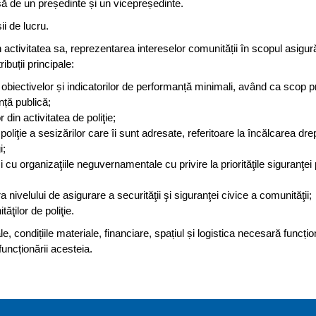
ă de un președinte și un vicepreședinte.
ii de lucru.
activitatea sa, reprezentarea intereselor comunității în scopul asigură
ibuții principale:
rea obiectivelor și indicatorilor de performanță minimali, având ca scop p
nță publică;
din activitatea de poliţie;
liţie a sesizărilor care îi sunt adresate, referitoare la încălcarea drept
i;
cu organizaţiile neguvernamentale cu privire la priorităţile siguranţei
a nivelului de asigurare a securităţii şi siguranţei civice a comunităţii;
ăţilor de poliţie.
 condițiile materiale, financiare, spațiul și logistica necesară funcțion
uncționării acesteia.