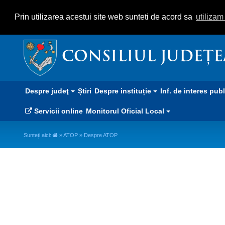
Prin utilizarea acestui site web sunteti de acord sa
utiliza
CONSILIUL JUDEȚ
Despre judeţ
Știri
Despre instituție
Inf. de interes pub
Servicii online
Monitorul Oficial Local
Sunteți aici:
»
ATOP
» Despre ATOP
Despre ATOP