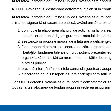
Autoritatea Teritorială de Ordine Publică Covasna este condus
A.T.O.P. Covasna își desfășoară activitatea în plen și în comis
Autoritatea Teritorială de Ordine Publică Covasna asigură, prin 
climat de siguranță și securitate publică, având următoarele atr
contribuie la elaborarea planului de activități și la fixa
intereselor comunității și asigurarea climatului de sigura
sesizează şi propune măsuri de înlăturare a deficienţelor 
face propuneri pentru soluţionarea de către organele de po
libertăţilor fundamentale ale omului, potrivit prezentei leg
organizează consultări cu membri comunităţilor locale şi 
a ordinii publice;
prezintă informări în şedinţele consiliului județean, asupr
elaborează anual un raport asupra eficienţei activităţii unit
Consiliul Județean Covasna asigură, potrivit competențelor sale,
Covasna prin alocarea de fonduri proprii în vederea asigurării f