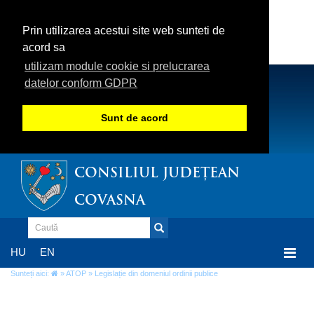
Prin utilizarea acestui site web sunteti de
acord sa
utilizam module cookie si prelucrarea
datelor conform GDPR
Sunt de acord
CONSILIUL JUDEȚEAN
COVASNA
Togg
HU
EN
navi
Sunteți aici:
»
ATOP
» Legislație din domeniul ordinii publice
Legislație din domeniul ordinii publice