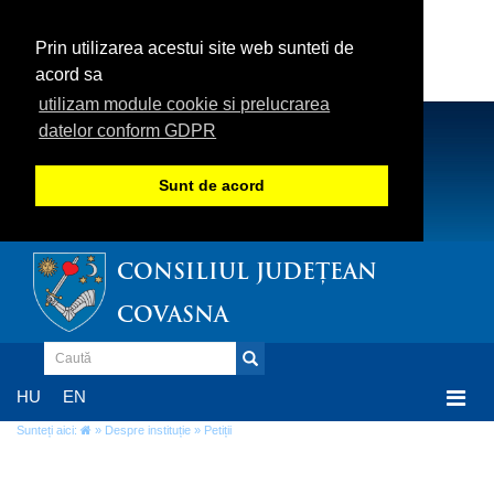
Prin utilizarea acestui site web sunteti de
acord sa
utilizam module cookie si prelucrarea
datelor conform GDPR
Sunt de acord
CONSILIUL JUDEȚEAN
COVASNA
Togg
HU
EN
navi
Sunteți aici:
»
Despre instituție
» Petiții
Petiții