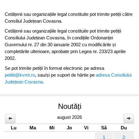
Cetățenii sau organizațiile legal constituite pot trimite petiții către
Consiliul Județean Covasna.
Cetățenii sau organizațiile legal constituite pot trimite petiții
Consiliului Județean Covasna, în condițiile Ordonanței
Guvernului nr. 27 din 30 ianuarie 2002 cu modificările și
completările ulterioare, aprobate prin Legea nr. 233/23 aprilie
2002.
Se pot trimite petiții în format electronic pe adresa
petitii@kvmt.ro
, sau/și pe suport de hârtie pe
adresa Consiliului
Județean Covasna.
Noutăți
august 2026
Lu
Ma
Mi
Jo
Vi
Sâ
Du
1
2