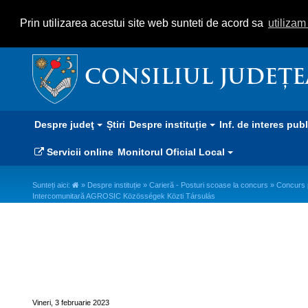
Prin utilizarea acestui site web sunteti de acord sa
utiliza
CONSILIUL JUDEȚ
Despre judeţ
Știri
Despre instituție
Inf. de interes pub
Servicii online
Monitorul Oficial Local
Sunteți aici:
»
Despre instituție
»
Carieră - Posturi scoase la concurs
» Concurs p
Intercomunitară AGROSIC Közösségek Közti Társulás
Concurs pentru ocuparea postul
aparatului tehnic al Asociației
Közösségek Közti Társulás
Vineri, 3 februarie 2023