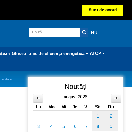
Sunt de acord
HU
ețean
Ghișeul unic de eficiență energetică
ATOP
ezvoltare
Noutăți
august 2026
OSIC
Lu
Ma
Mi
Jo
Vi
Sâ
Du
1
2
3
4
5
6
7
8
9