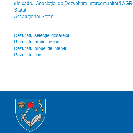
din cadrul
Asociației de Dezvoltare
Intercomunitară
AGRO
Statut
Act adițional Statut
Rezultatul selecției dosarelor
Rezultatul probei scrise
Rezultatul probei de interviu
Rezultatul final