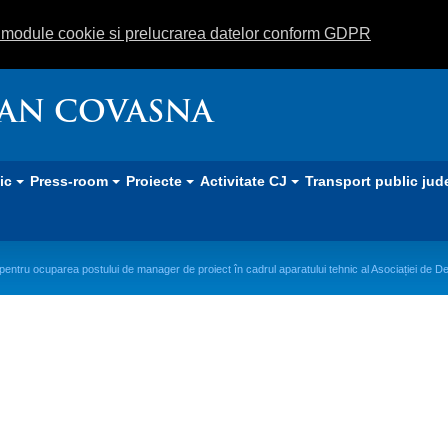
m module cookie si prelucrarea datelor conform GDPR
EAN COVASNA
lic
Press-room
Proiecte
Activitate CJ
Transport public jud
entru ocuparea postului de manager de proiect în cadrul aparatului tehnic al Asociației de D
ui de manager de proiect în cadrul
 de Dezvoltare Intercomunitară AGR