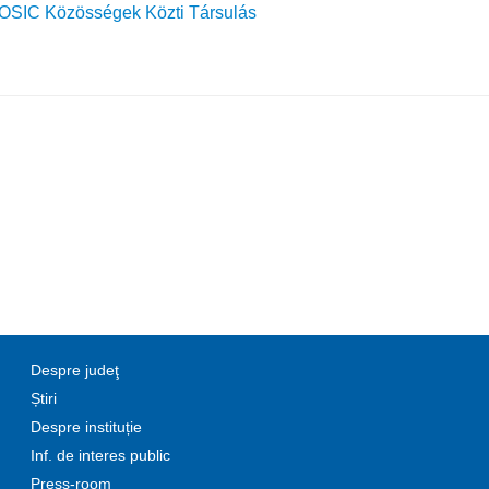
SIC Közösségek Közti Társulás
Despre judeţ
Știri
Despre instituție
Inf. de interes public
Press-room