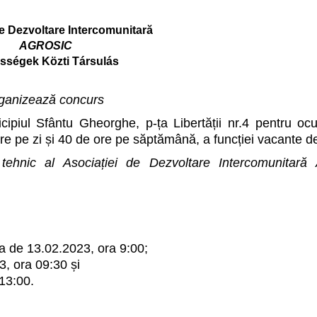
e Dezvoltare Intercomunitară
AGROSIC
sségek Közti Társulás
ganizează concurs
cipiul Sfântu Gheorghe, p-ța Libertății nr.4 pentru oc
e pe zi și 40 de ore pe săptămână, a funcției vacante d
 tehnic al Asociației de Dezvoltare Intercomunitar
a de 13.02.2023, ora 9:00;
3, ora 09:30 și
 13:00.