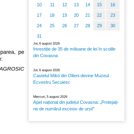
10
11
12
13
14
15
16
17
18
19
20
21
22
23
24
25
26
27
28
29
30
31
Joi, 6 august 2026
Investiție de 35 de milioane de lei în școlile
uparea, pe
din Covasna
e:
ă AGROSIC
Joi, 6 august 2026
Castelul Mikó din Olteni devine Muzeul
Ecvestru Secuiesc
Miercuri, 5 august 2026
Apel național din județul Covasna: „Protejați-
ne de numărul excesiv de urși!”