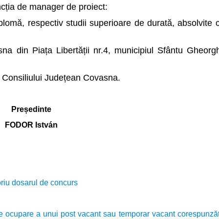
ncția de manager de proiect:
diplomă, respectiv studii superioare de durată, absolvite
na din Piața Libertății nr.4, municipiul Sfântu Gheorgh
l Consiliului Județean Covasna.
Președinte
FODOR István
oriu dosarul de concurs
 ocupare a unui post vacant sau temporar vacant corespunzător