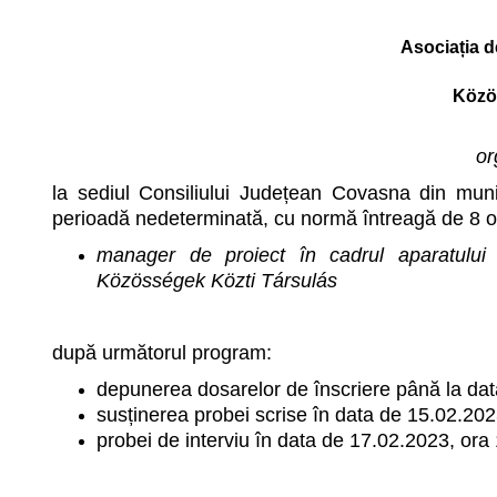
Asociația d
Közö
or
la sediul Consiliului Județean Covasna din muni
perioadă nedeterminată, cu normă întreagă de 8 or
manager de proiect în cadrul aparatului
Közösségek Közti Társulás
după următorul program:
depunerea dosarelor de înscriere până la dat
susținerea probei scrise în data de 15.02.202
probei de interviu în data de 17.02.2023, ora