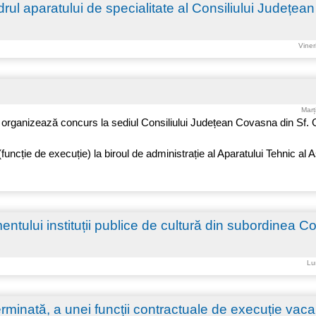
adrul aparatului de specialitate al Consiliului Județean
Viner
Marț
 organizează concurs la sediul Consiliului Județean Covasna din Sf.
funcție de execuție) la biroul de administrație al Aparatului Tehnic al A
ntului instituții publice de cultură din subordinea Con
Lu
inată, a unei funcții contractuale de execuție vaca