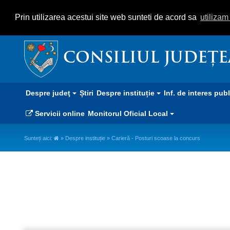
Prin utilizarea acestui site web sunteti de acord sa
utiliza
CONSILIUL JUDEȚ
Despre judeţ
Știri
Despre instituție
Inf. de interes pub
Servicii online
Monitorul Oficial Local
Sunteți aici:
»
Despre instituție
» Carieră - Posturi scoase la concurs
Carieră - Posturi scoase la con