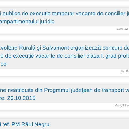
 publice de execuție temporar vacante de consilier ju
ompartimentului juridic
Luni, 12
ezvoltare Rurală şi Salvamont organizează concurs d
ce de execuție vacante de consilier clasa I, grad prof
-co
Joi, 8
e neatribuite din Programul judeţean de transport va
ire: 26.10.2015
Marți, 29 
i ref. PM Râul Negru