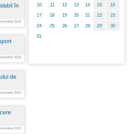
10
11
12
13
14
15
16
labil în
17
18
19
20
21
22
23
 octombrie 2015
24
25
26
27
28
29
30
31
sport
 octombrie 2015
ului de
 octombrie 2015
ucere
 octombrie 2015