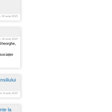
i, 26 iunie 2015
i, 16 iunie 2015
 Gheorghe,
sociației
siliului
ni, 8 iunie 2015
nte la