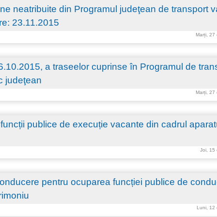
e neatribuite din Programul judeţean de transport va
ire: 23.11.2015
Marți, 27
26.10.2015, a traseelor cuprinse în Programul de tran
ic judeţean
Marți, 27
funcții publice de execuție vacante din cadrul aparat
Joi, 15
conducere pentru ocuparea funcției publice de cond
trimoniu
Luni, 12