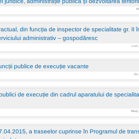
 juridice, administrație publică și dezvoltarea teritori
M
ual, din funcția de inspector de specialitate gr. II î
erviciului administrativ – gospodăresc
Luni,
uncții publice de execuție vacante
Joi
blici de execuție din cadrul aparatului de specialita
Marți
07.04.2015, a traseelor cuprinse în Programul de tran