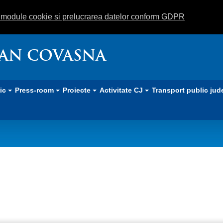
m module cookie si prelucrarea datelor conform GDPR
EAN COVASNA
lic
Press-room
Proiecte
Activitate CJ
Transport public jud
curs