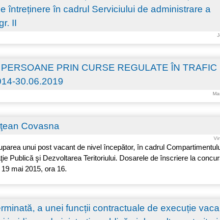
 întreținere în cadrul Serviciului de administrare a
r. II
J
PERSOANE PRIN CURSE REGULATE ÎN TRAFIC
14-30.06.2019
Mar
deţean Covasna
Vi
area unui post vacant de nivel începător, în cadrul Compartimentulu
aţie Publică şi Dezvoltarea Teritoriului. Dosarele de înscriere la concu
19 mai 2015, ora 16.
inată, a unei funcții contractuale de execuție vaca