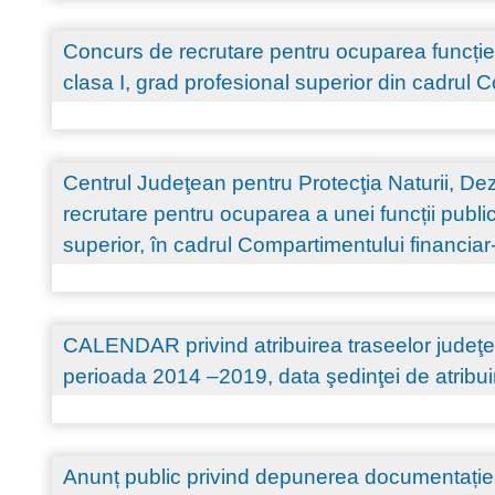
Concurs de recrutare pentru ocuparea funcției
clasa I, grad profesional superior din cadrul C
Centrul Judeţean pentru Protecţia Naturii, D
recrutare pentru ocuparea a unei funcții publi
superior, în cadrul Compartimentului financiar
CALENDAR privind atribuirea traseelor judeţen
perioada 2014 –2019, data şedinţei de atribu
Anunț public privind depunerea documentație