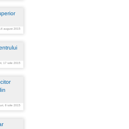
uperior
 14 august 2015
ntrului
ri, 17 iulie 2015
citor
din
uri, 8 iulie 2015
ar