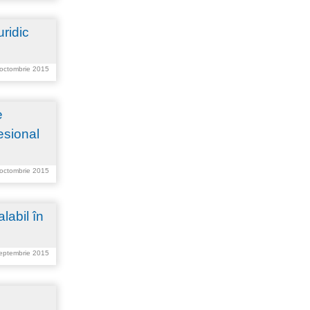
ridic
 octombrie 2015
e
esional
 octombrie 2015
labil în
septembrie 2015