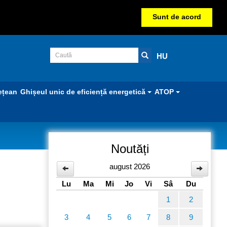
Sunt de acord
HU
ețean
Ghișeul unic de eficiență energetică
ATOP
Noutăți
august 2026
Lu
Ma
Mi
Jo
Vi
Sâ
Du
1
2
3
4
5
6
7
8
9