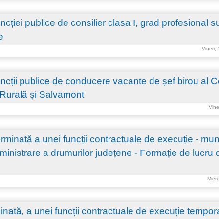
ției publice de consilier clasa I, grad profesional s
e
Vineri,
cții publice de conducere vacante de șef birou al Ce
 Rurală și Salvamont
Vine
inată a unei funcții contractuale de execuție - mun
administrare a drumurilor județene - Formație de lucru 
Mierc
ată, a unei funcții contractuale de execuție tempor