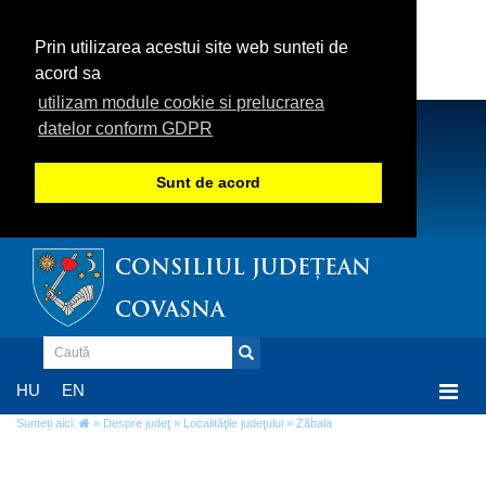
Prin utilizarea acestui site web sunteti de
acord sa
utilizam module cookie si prelucrarea
datelor conform GDPR
Sunt de acord
CONSILIUL JUDEȚEAN
COVASNA
Togg
HU
EN
navi
Sunteți aici:
»
Despre judeţ
»
Localităţile judeţului
» Zăbala
Zăbala