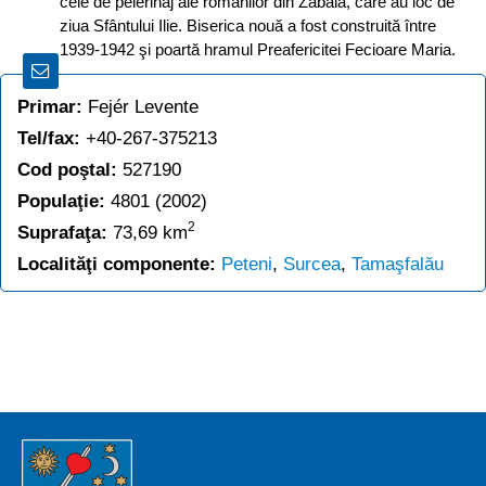
cele de pelerinaj ale românilor din Zăbala, care au loc de
ziua Sfântului Ilie. Biserica nouă a fost construită între
1939-1942 şi poartă hramul Preafericitei Fecioare Maria.
Primar:
Fejér Levente
Tel/fax:
+40-267-375213
Cod poştal:
527190
Populaţie:
4801 (2002)
2
Suprafaţa:
73,69 km
Localităţi componente:
Peteni
,
Surcea
,
Tamaşfalău