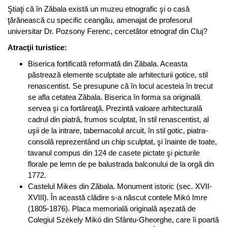
Ştiaţi că în Zăbala există un muzeu etnografic şi o casă
ţărănească cu specific ceangău, amenajat de profesorul
universitar Dr. Pozsony Ferenc, cercetător etnograf din Cluj?
Atracţii turistice:
Biserica fortificată reformată din Zăbala. Aceasta
păstrează elemente sculptate ale arhitecturii gotice, stil
renascentist. Se presupune că în locul acesteia în trecut
se afla cetatea Zăbala. Biserica în forma sa originală
servea şi ca fortăreaţă. Prezintă valoare arhitecturală
cadrul din piatră, frumos sculptat, în stil renascentist, al
uşii de la intrare, tabernacolul arcuit, în stil gotic, piatra-
consolă reprezentând un chip sculptat, şi înainte de toate,
tavanul compus din 124 de casete pictate şi picturile
florale pe lemn de pe balustrada balconului de la orgă din
1772.
Castelul Mikes din Zăbala. Monument istoric (sec. XVII-
XVIII). În această clădire s-a născut contele Mikó Imre
(1805-1876). Placa memorială originală aşezată de
Colegiul Székely Mikó din Sfântu-Gheorghe, care îi poartă