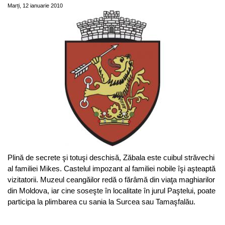
Marți, 12 ianuarie 2010
Plină de secrete şi totuşi deschisă, Zăbala este cuibul străvechi
al familiei Mikes. Castelul impozant al familiei nobile îşi aşteaptă
vizitatorii. Muzeul ceangăilor redă o fărâmă din viaţa maghiarilor
din Moldova, iar cine soseşte în localitate în jurul Paştelui, poate
participa la plimbarea cu sania la Surcea sau Tamaşfalău.