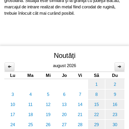
grosolană. Situaţia este similară şi la graniţa cu judeţul Bacău,
marcajul de intrare realizat din metal fiind corodat de rugină,
trebuie înlocuit cât mai curând posibil.
Noutăți
august 2026
Lu
Ma
Mi
Jo
Vi
Sâ
Du
1
2
3
4
5
6
7
8
9
10
11
12
13
14
15
16
17
18
19
20
21
22
23
24
25
26
27
28
29
30