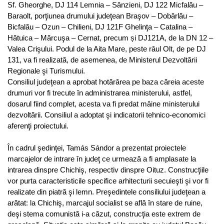
Sf. Gheorghe, DJ 114 Lemnia – Sânzieni, DJ 122 Micfalău –
Baraolt, porţiunea drumului judeţean Braşov – Dobârlău –
Bicfalău – Ozun – Chilieni, DJ 121F Ghelinţa – Catalina –
Hătuica – Mărcuşa – Cernat, precum și DJ121A, de la DN 12 –
Valea Crişului. Podul de la Aita Mare, peste râul Olt, de pe DJ
131, va fi realizată, de asemenea, de Ministerul Dezvoltării
Regionale şi Turismului.
Consiliul judeţean a aprobat hotărârea pe baza căreia aceste
drumuri vor fi trecute în administrarea ministerului, astfel,
dosarul fiind complet, acesta va fi predat mâine ministerului
dezvoltării. Consiliul a adoptat şi indicatorii tehnico-economici
aferenţi proiectului.
În cadrul şedinţei, Tamás Sándor a prezentat proiectele
marcajelor de intrare în judeţ ce urmează a fi amplasate la
intrarea dinspre Chichiş, respectiv dinspre Oituz. Construcţiile
vor purta caracteristicile specifice arhitecturii secuieşti şi vor fi
realizate din piatră şi lemn. Preşedintele consiliului judeţean a
arătat: la Chichiş, marcajul socialist se află în stare de ruine,
deşi stema comunistă i-a căzut, construcţia este extrem de