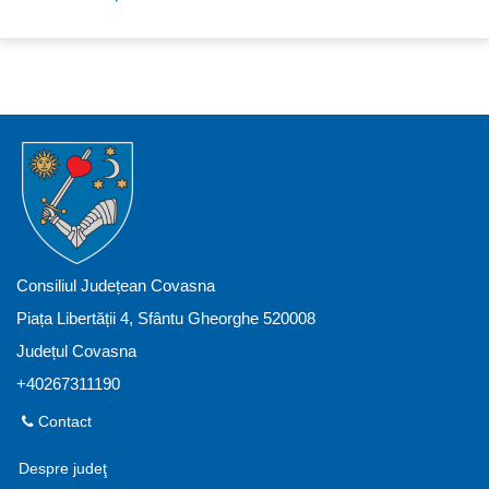
Consiliul Județean Covasna
Piața Libertății 4, Sfântu Gheorghe 520008
Județul Covasna
+40267311190
Contact
Despre judeţ