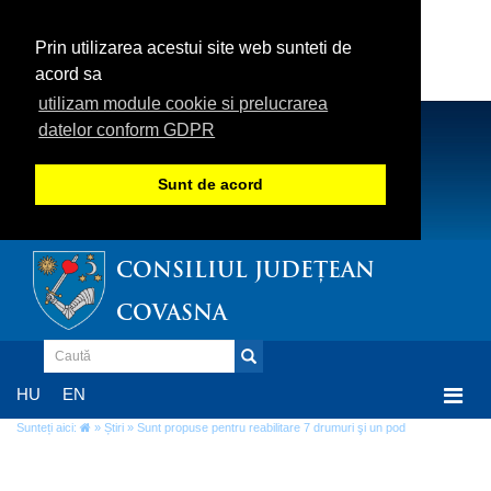
Prin utilizarea acestui site web sunteti de
acord sa
utilizam module cookie si prelucrarea
datelor conform GDPR
Sunt de acord
CONSILIUL JUDEȚEAN
COVASNA
Togg
HU
EN
navi
Sunteți aici:
»
Știri
» Sunt propuse pentru reabilitare 7 drumuri şi un pod
Sunt propuse pentru reabilitare 7 drumuri şi