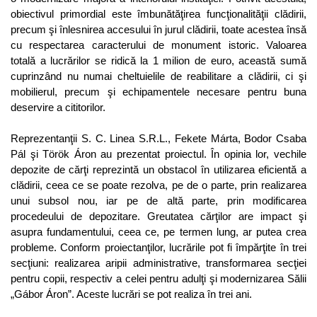
obiectivul primordial este îmbunătăţirea funcţionalităţii clădirii,
precum şi înlesnirea accesului în jurul clădirii, toate acestea însă
cu respectarea caracterului de monument istoric. Valoarea
totală a lucrărilor se ridică la 1 milion de euro, această sumă
cuprinzând nu numai cheltuielile de reabilitare a clădirii, ci şi
mobilierul, precum şi echipamentele necesare pentru buna
deservire a cititorilor.
Reprezentanţii S. C. Linea S.R.L., Fekete Márta, Bodor Csaba
Pál şi Török Áron au prezentat proiectul. În opinia lor, vechile
depozite de cărţi reprezintă un obstacol în utilizarea eficientă a
clădirii, ceea ce se poate rezolva, pe de o parte, prin realizarea
unui subsol nou, iar pe de altă parte, prin modificarea
procedeului de depozitare. Greutatea cărţilor are impact şi
asupra fundamentului, ceea ce, pe termen lung, ar putea crea
probleme. Conform proiectanţilor, lucrările pot fi împărţite în trei
secţiuni: realizarea aripii administrative, transformarea secţiei
pentru copii, respectiv a celei pentru adulţi şi modernizarea Sălii
„Gábor Áron”. Aceste lucrări se pot realiza în trei ani.