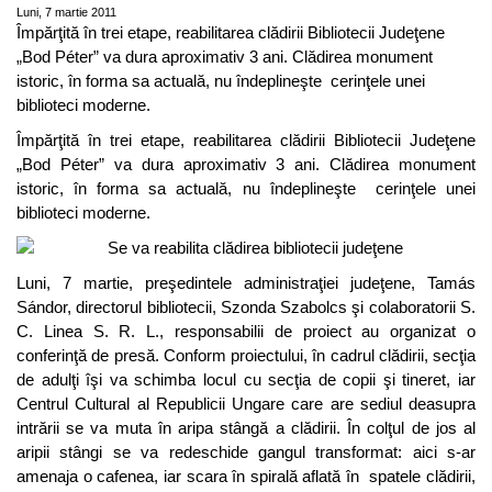
Luni, 7 martie 2011
Împărţită în trei etape, reabilitarea clădirii Bibliotecii Judeţene
„Bod Péter” va dura aproximativ 3 ani. Clădirea monument
istoric, în forma sa actuală, nu îndeplineşte cerinţele unei
biblioteci moderne.
Împărţită în trei etape, reabilitarea clădirii Bibliotecii Judeţene
„Bod Péter” va dura aproximativ 3 ani. Clădirea monument
istoric, în forma sa actuală, nu îndeplineşte cerinţele unei
biblioteci moderne.
Luni, 7 martie, preşedintele administraţiei judeţene, Tamás
Sándor, directorul bibliotecii, Szonda Szabolcs şi colaboratorii S.
C. Linea S. R. L., responsabilii de proiect au organizat o
conferinţă de presă. Conform proiectului, în cadrul clădirii, secţia
de adulţi îşi va schimba locul cu secţia de copii şi tineret, iar
Centrul Cultural al Republicii Ungare care are sediul deasupra
intrării se va muta în aripa stângă a clădirii. În colţul de jos al
aripii stângi se va redeschide gangul transformat: aici s-ar
amenaja o cafenea, iar scara în spirală aflată în spatele clădirii,