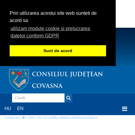
Prin utilizarea acestui site web sunteti de
acord sa
utilizam module cookie si prelucrarea
datelor conform GDPR
Sunt de acord
CONSILIUL JUDEȚEAN
COVASNA
Togg
HU
EN
navi
Sunteți aici:
»
Știri
» Se va reabilita clădirea bibliotecii judeţene
Se va reabilita clădirea bibliotecii judeţene