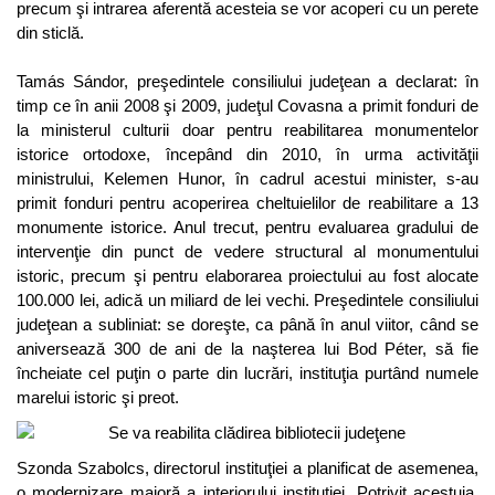
precum şi intrarea aferentă acesteia se vor acoperi cu un perete
din sticlă.
Tamás Sándor, preşedintele consiliului judeţean a declarat: în
timp ce în anii 2008 şi 2009, judeţul Covasna a primit fonduri de
la ministerul culturii doar pentru reabilitarea monumentelor
istorice ortodoxe, începând din 2010, în urma activităţii
ministrului, Kelemen Hunor, în cadrul acestui minister, s-au
primit fonduri pentru acoperirea cheltuielilor de reabilitare a 13
monumente istorice. Anul trecut, pentru evaluarea gradului de
intervenţie din punct de vedere structural al monumentului
istoric, precum şi pentru elaborarea proiectului au fost alocate
100.000 lei, adică un miliard de lei vechi. Preşedintele consiliului
judeţean a subliniat: se doreşte, ca până în anul viitor, când se
aniversează 300 de ani de la naşterea lui Bod Péter, să fie
încheiate cel puţin o parte din lucrări, instituţia purtând numele
marelui istoric şi preot.
Szonda Szabolcs, directorul instituţiei a planificat de asemenea,
o modernizare majoră a interiorului instituţiei. Potrivit acestuia,