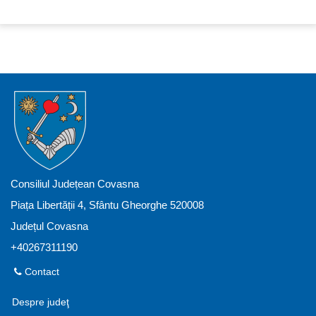
Consiliul Județean Covasna
Piața Libertății 4, Sfântu Gheorghe 520008
Județul Covasna
+40267311190
Contact
Despre judeţ