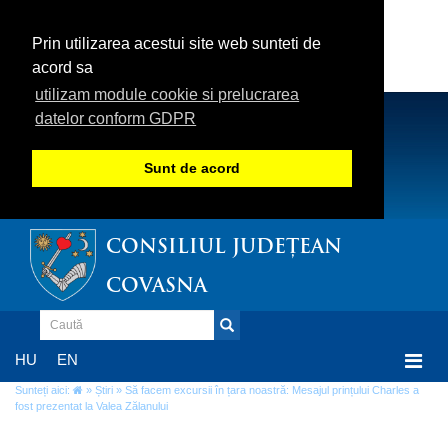
Prin utilizarea acestui site web sunteti de
acord sa
utilizam module cookie si prelucrarea
datelor conform GDPR
Sunt de acord
CONSILIUL JUDEȚEAN
COVASNA
Togg
HU
EN
navi
Sunteți aici:
»
Știri
» Să facem excursii în țara noastră: Mesajul prințului Charles a
fost prezentat la Valea Zălanului
Să facem excursii în țara noastră: Mesajul