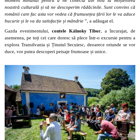
moment minunat pentru a ne conecta din nou la moștenirea
noastră culturală și să ne descoperim rădăcinile. Sunt convins că
românii care fac asta vor vedea că frumusețea țării lor le va aduce
bucurie și le va da satisfacție și mândrie
”, a adăugat el.
Gazda evenimentului,
contele Kálnoky Tibor
, a încurajat, de
asemenea, pe toți cei care doresc să plece într-o excursie pentru a
explora Transilvania și Ținutul Secuiesc, deoarece oriunde se vor
duce, vor putea descoperi peisaje frumoase și unice.