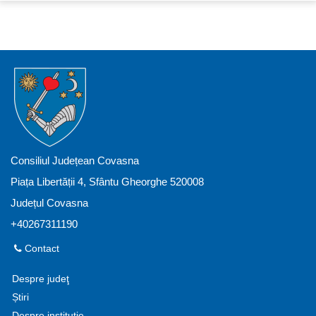
Consiliul Județean Covasna
Piața Libertății 4, Sfântu Gheorghe 520008
Județul Covasna
+40267311190
Contact
Despre judeţ
Știri
Despre instituție