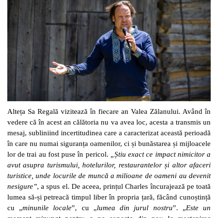
Alteța Sa Regală vizitează în fiecare an Valea Zălanului. Având în
vedere că în acest an călătoria nu va avea loc, acesta a transmis un
mesaj, subliniind incertitudinea care a caracterizat această perioadă
în care nu numai siguranța oamenilor, ci și bunăstarea și mijloacele
lor de trai au fost puse în pericol.
„Știu exact ce impact nimicitor a
avut asupra turismului, hotelurilor, restaurantelor și altor afaceri
turistice, unde locurile de muncă a milioane de oameni au devenit
nesigure”
, a spus el. De aceea, prințul Charles încurajează pe toată
lumea să-și petreacă timpul liber în propria țară, făcând cunoștință
cu „
minunile locale
”, cu „
lumea din jurul nostru
”. „
Este un