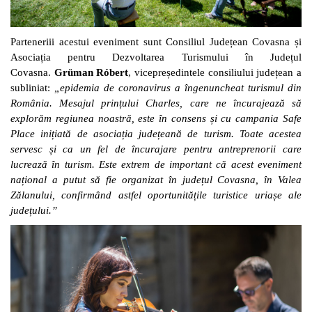
Parteneriii acestui eveniment sunt Consiliul Județean Covasna și
Asociația pentru Dezvoltarea Turismului în Județul
Covasna.
Grüman Róbert
, vicepreședintele consiliului județean a
subliniat:
„epidemia de coronavirus a îngenuncheat turismul din
România. Mesajul prințului Charles, care ne încurajează să
explorăm regiunea noastră, este în consens și cu campania Safe
Place inițiată de asociația județeană de turism. Toate acestea
servesc și ca un fel de încurajare pentru antreprenorii care
lucrează în turism. Este extrem de important că acest eveniment
național a putut să fie organizat în județul Covasna, în Valea
Zălanului, confirmând astfel oportunitățile turistice uriașe ale
județului.”