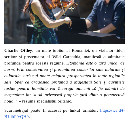
Charlie Ottley
, un mare iubitor al României, un vizitator fidel,
scriitor și prezentator al Wild Carpathia, manifestă o admirație
profundă pentru această regiune. „
România este o țară unică, de
basm. Prin conservarea și prezentarea comorilor sale naturale și
culturale, turismul poate asigura prosperitatea în toate regiunile
sale. Sper că dragostea profundă a Majestății Sale și cuvintele
rostite pentru România vor încuraja oamenii să fie mândri de
moștenirea lor și să privească propria țară dintr-o perspectivă
nouă.
" – rezumă specialistul britanic.
Scurtmetrajul poate fi accesat pe linkul următor:
https://we.tl/t-
B1dbPfvQH9
.