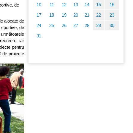
10
11
12
13
14
15
16
portive, de
17
18
19
20
21
22
23
ele alocate de
24
25
26
27
28
29
30
 sportive, de
t următoarele
31
 recreere, iar
oiecte pentru
50 de proiecte