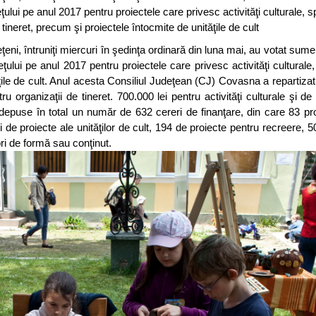
eţului pe anul 2017 pentru proiectele care privesc activităţi culturale, s
 tineret, precum şi proiectele întocmite de unităţile de cult
deţeni, întruniţi miercuri în şedinţa ordinară din luna mai, au votat sum
eţului pe anul 2017 pentru proiectele care privesc activităţi culturale,
ăţile de cult. Anul acesta Consiliul Judeţean (CJ) Covasna a repartiza
ru organizaţii de tineret. 700.000 lei pentru activităţi culturale şi de
t depuse în total un număr de 632 cereri de finanţare, din care 83 pr
ri de proiecte ale unităţilor de cult, 194 de proiecte pentru recreere, 
rori de formă sau conţinut.