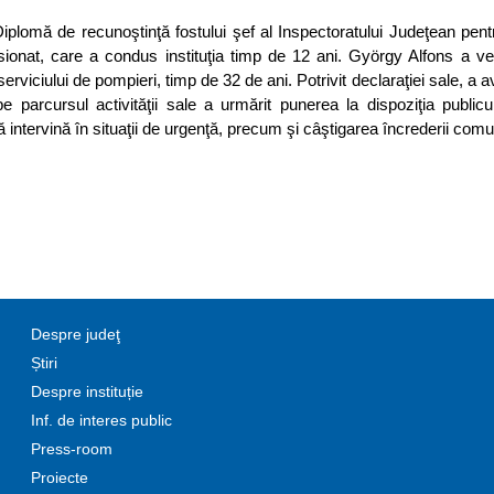
Diplomă de recunoştinţă fostului şef al Inspectoratului Judeţean pentr
sionat, care a condus instituţia timp de 12 ani. György Alfons a ve
erviciului de pompieri, timp de 32 de ani. Potrivit declaraţiei sale, a av
arcursul activităţii sale a urmărit punerea la dispoziţia publicul
ntervină în situaţii de urgenţă, precum şi câştigarea încrederii comuni
Despre judeţ
Știri
Despre instituție
Inf. de interes public
Press-room
Proiecte