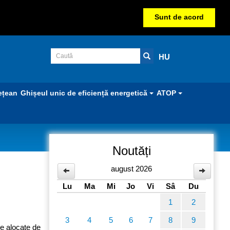
Sunt de acord
HU
ețean
Ghișeul unic de eficiență energetică
ATOP
Noutăți
udeţean
august 2026
Lu
Ma
Mi
Jo
Vi
Sâ
Du
1
2
3
4
5
6
7
8
9
le alocate de