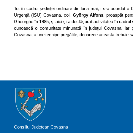
Tot în cadrul şedinţei ordinare din luna mai, i s-a acordat o 
Urgenţă (ISU) Covasna, col.
György Alfons
, proaspăt pen
Gheorghe în 1985, şi aici şi-a desfăşurat activitatea în cadrul s
cunoască o comunitate minunată în judeţul Covasna, iar pe p
Covasna, a unei echipe pregătite, deoarece aceasta trebuie să i
Consiliul Județean Covasna