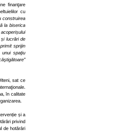
ine finanţare
ltuielilor cu
u construirea
ă la biserica
 acoperișului
și lucrări de
rimit sprijin
 unui spaţiu
câştigătoare”
lteni, sat ce
ernaţionale.
, în calitate
organizarea.
tervenție și a
ărâri privind
l de hotărâri