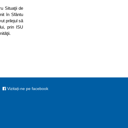
u Situaţii de
nit în Sfântu
ut prilejul să
ui, prin ISU
tăţii.
Vizitați-ne pe facebook