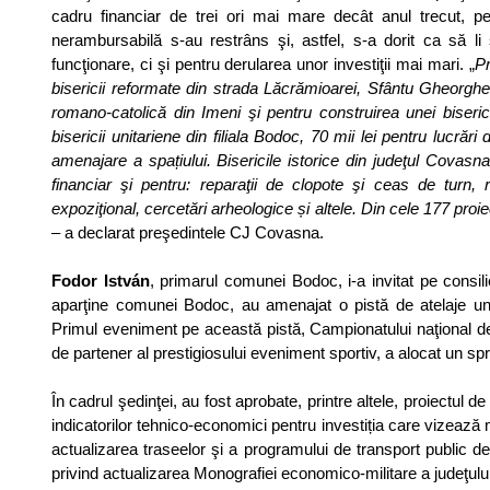
cadru financiar de trei ori mai mare decât anul trecut, pen
nerambursabilă s-au restrâns şi, astfel, s-a dorit ca să li
funcţionare, ci şi pentru derularea unor investiţii mai mari. „
Pr
bisericii reformate din strada Lăcrămioarei, Sfântu Gheorghe,
romano-catolică din Imeni şi pentru construirea unei biseri
bisericii unitariene din filiala Bodoc, 70 mii lei pentru lucrăr
amenajare a spațiului. Bisericile istorice din judeţul Covasna, 
financiar şi pentru: reparaţii de clopote şi ceas de turn
expoziţional, cercetări arheologice și altele. Din cele 177 proi
– a declarat preşedintele CJ Covasna.
Fodor István
, primarul comunei Bodoc, i-a invitat pe consili
aparţine comunei Bodoc, au amenajat o pistă de atelaje uni
Primul eveniment pe această pistă, Campionatului naţional de 
de partener al prestigiosului eveniment sportiv, a alocat un spri
În cadrul şedinţei, au fost aprobate, printre altele, proiectul d
indicatorilor tehnico-economici pentru investiția care vizează 
actualizarea traseelor şi a programului de transport public de
privind actualizarea Monografiei economico-militare a judeţulu