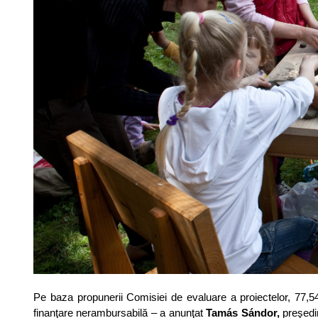
Pe baza propunerii Comisiei de evaluare a proiectelor, 77,5
finanţare nerambursabilă – a anunţat
Tamás Sándor,
preşedin