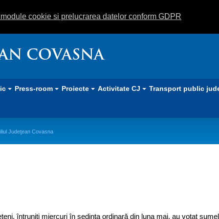
m module cookie si prelucrarea datelor conform GDPR
EAN COVASNA
lic
Press-room
Proiecte
Activitate CJ
Transport public jud
siliul Judeţean Covasna
 de finanţare depuse la Consiliul J
deţeni, întruniţi miercuri în şedinţa ordinară din luna mai, au votat sume