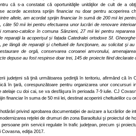
tru că s-a constatat că oportunităţile unităţilor de cult de a obţ
 se acorde acestora sprijin financiar nu doar pentru acoperirea che
intre altele, am acordat sprijin financiar în sumă de 200 mii lei pentr
 câte 50 mii lei pentru efectuarea unor lucrări de renovare interioar
ci romano-catolice în comuna Sânzieni, 27 mii lei pentru repararea
i de reparaţii la acoperișul și fațada Catedralei ortodoxe Sf. Gheorghe 
pe lângă de reparaţii şi cheltuieli de funcţionare, au solicitat şi au p
, restaurare de orgă, conservarea coroanei amvonului, amenajarea
ecte depuse au fost respinse doar trei, 145 de proiecte fiind declarate 
erii judeţeni să ţină următoarea şedinţă în teritoriu, afirmând că în O
că în ţară, corespunzătoare pentru organizarea unor concursuri int
atelaje cu doi cai, se va desfăşura în perioada 7-9 iulie. CJ Covasna
jin financiar în suma de 50 mii lei, destinat acoperirii cheltuielilor cu 
e hotărâri privind aprobarea documentației de avizare a lucrărilor de in
modernizarea reţelei de drumuri din zona Baraoltului şi proiectul de hot
 persoane prin servicii regulate în trafic judeţean, precum şi proiectu
i Covasna, ediţia 2017.