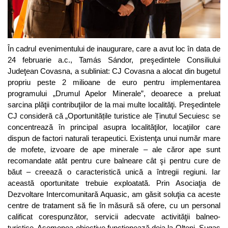
În cadrul evenimentului de inaugurare, care a avut loc în data de
24 februarie a.c., Tamás Sándor, preşedintele Consiliului
Judeţean Covasna, a subliniat: CJ Covasna a alocat din bugetul
propriu peste 2 milioane de euro pentru implementarea
programului „Drumul Apelor Minerale”, deoarece a preluat
sarcina plăţii contribuţiilor de la mai multe localităţi. Preşedintele
CJ consideră că „Oportunitățile turistice ale Ținutul Secuiesc se
concentrează în principal asupra localităţilor, locaţiilor care
dispun de factori naturali terapeutici. Existenţa unui număr mare
de mofete, izvoare de ape minerale – ale căror ape sunt
recomandate atât pentru cure balneare cât şi pentru cure de
băut – creează o caracteristică unică a întregii regiuni. Iar
această oportunitate trebuie exploatată. Prin Asociaţia de
Dezvoltare Intercomunitară Aquasic, am găsit soluţia ca aceste
centre de tratament să fie în măsură să ofere, cu un personal
calificat corespunzător, servicii adecvate activităţii balneo-
turistice. Asemenea obiective funcţionează deja la Olteni, Şugaş