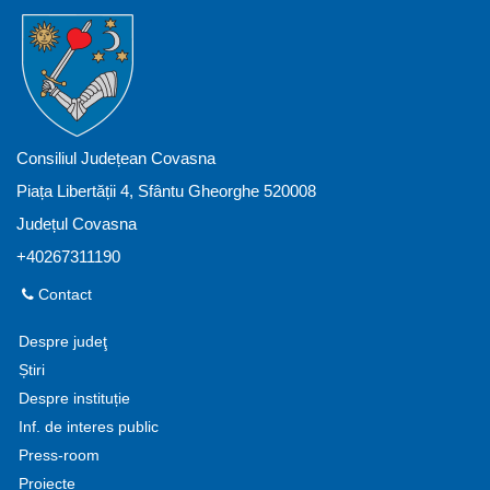
Consiliul Județean Covasna
Piața Libertății 4, Sfântu Gheorghe 520008
Județul Covasna
+40267311190
Contact
Despre judeţ
Știri
Despre instituție
Inf. de interes public
Press-room
Proiecte