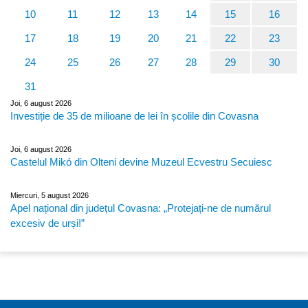
10
11
12
13
14
15
16
17
18
19
20
21
22
23
24
25
26
27
28
29
30
31
Joi, 6 august 2026
Investiție de 35 de milioane de lei în școlile din Covasna
Joi, 6 august 2026
Castelul Mikó din Olteni devine Muzeul Ecvestru Secuiesc
Miercuri, 5 august 2026
Apel național din județul Covasna: „Protejați-ne de numărul
excesiv de urși!”