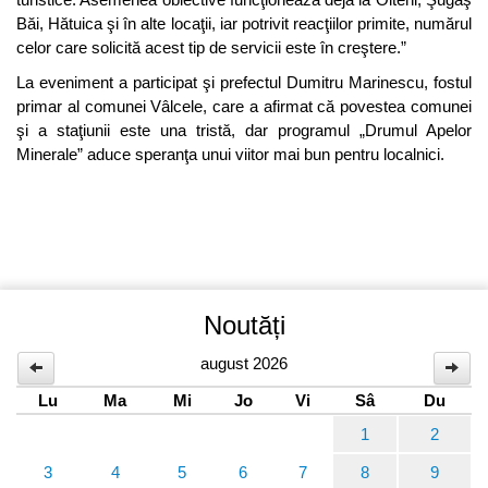
Băi, Hătuica şi în alte locaţii, iar potrivit reacţiilor primite, numărul
celor care solicită acest tip de servicii este în creştere.”
La eveniment a participat şi prefectul Dumitru Marinescu, fostul
primar al comunei Vâlcele, care a afirmat că povestea comunei
şi a staţiunii este una tristă, dar programul „Drumul Apelor
Minerale” aduce speranţa unui viitor mai bun pentru localnici.
Noutăți
august 2026
Lu
Ma
Mi
Jo
Vi
Sâ
Du
1
2
3
4
5
6
7
8
9