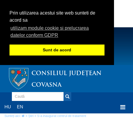
Prin utilizarea acestui site web sunteti de
acord sa
utilizam module cookie si prelucrarea
datelor conform GDPR
Sunt de acord
CONSILIUL JUDEȚEAN
COVASNA
Togg
HU
EN
navi
Sunteți aici:
»
Știri
» S-a inaugurat centrul de tratament
S-a inaugurat centrul de tratament