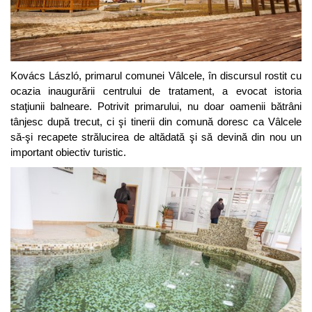
Kovács László, primarul comunei Vâlcele, în discursul rostit cu
ocazia inaugurării centrului de tratament, a evocat istoria
staţiunii balneare. Potrivit primarului, nu doar oamenii bătrâni
tânjesc după trecut, ci şi tinerii din comună doresc ca Vâlcele
să-şi recapete strălucirea de altădată şi să devină din nou un
important obiectiv turistic.