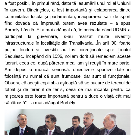
a fost posibil, în primul rând, datorită asumării unui rol al Uniunii
în guvern. Bineînţeles, a fost importantă şi colaborarea dintre
comunitatea locală şi parlamentari, inaugurarea sălii de sport
fiind dovada că împreună putem avea rezultate – a spus
Borbély László. El a mai adăugat că, în perioada când UDMR a
participat la guvernare, s-au realizat multe investiţii
infrastructurale în localităţile din Transilvania. „În anii ’90, foarte
puţine fonduri şi investiţii au fost direcţionate spre Ţinutul
Secuiesc. Începând din 1996, noi am dorit să remediem aceste
lucruri, ceea ce, după părerea mea, am şi reuşit în mare parte.
Am depus o muncă serioasă: obiectivele sportive date în
folosinţă nu numai că sunt frumoase, dar sunt şi funcţionale.
Observ, că aceşti copii abia aşteaptă să se bucure de terenul de
fotbal şi de terenul de tenis, ceea ce mă încântă pentru că
mişcarea este foarte importantă pentru a duce o viaţă cât mai
sănătoasă” – a mai adăugat Borbély.