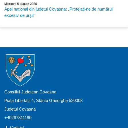
Miercuri, 5 august 2026
Apel național din județul Covasna: „Protejați-ne de numărul
excesiv de urși!”
Consiliul Județean Covasna
Piața Libertății 4, Sfântu Gheorghe 520008
Județul Covasna
+40267311190
Contact