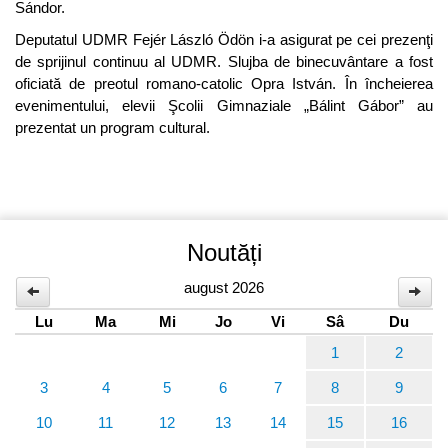
Sándor.
Deputatul UDMR Fejér László Ödön i-a asigurat pe cei prezenţi
de sprijinul continuu al UDMR. Slujba de binecuvântare a fost
oficiată de preotul romano-catolic Opra István. În încheierea
evenimentului, elevii Şcolii Gimnaziale „Bálint Gábor” au
prezentat un program cultural.
Noutăți
august 2026
Lu
Ma
Mi
Jo
Vi
Sâ
Du
1
2
3
4
5
6
7
8
9
10
11
12
13
14
15
16