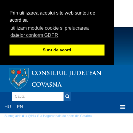
Prin utilizarea acestui site web sunteti de
acord sa
utilizam module cookie si prelucrarea
datelor conform GDPR
Sunt de acord
CONSILIUL JUDEȚEAN
COVASNA
Togg
HU
EN
navi
Sunteți aici:
»
Știri
» S-a inagurat sala de sport din Catalina
S-a inagurat sala de sport din Catalina