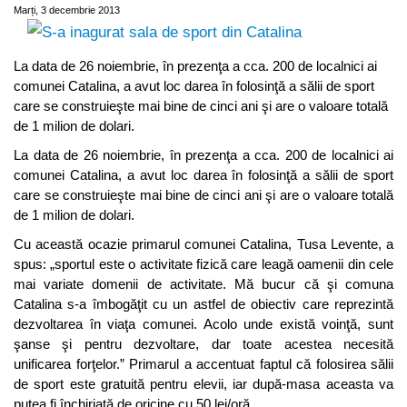
Marți, 3 decembrie 2013
La data de 26 noiembrie, în prezenţa a cca. 200 de localnici ai
comunei Catalina, a avut loc darea în folosinţă a sălii de sport
care se construieşte mai bine de cinci ani şi are o valoare totală
de 1 milion de dolari.
La data de 26 noiembrie, în prezenţa a cca. 200 de localnici ai
comunei Catalina, a avut loc darea în folosinţă a sălii de sport
care se construieşte mai bine de cinci ani şi are o valoare totală
de 1 milion de dolari.
Cu această ocazie primarul comunei Catalina, Tusa Levente, a
spus: „sportul este o activitate fizică care leagă oamenii din cele
mai variate domenii de activitate. Mă bucur că şi comuna
Catalina s-a îmbogăţit cu un astfel de obiectiv care reprezintă
dezvoltarea în viaţa comunei. Acolo unde există voinţă, sunt
şanse şi pentru dezvoltare, dar toate acestea necesită
unificarea forţelor.” Primarul a accentuat faptul că folosirea sălii
de sport este gratuită pentru elevii, iar după-masa aceasta va
putea fi închiriată de oricine cu 50 lei/oră.