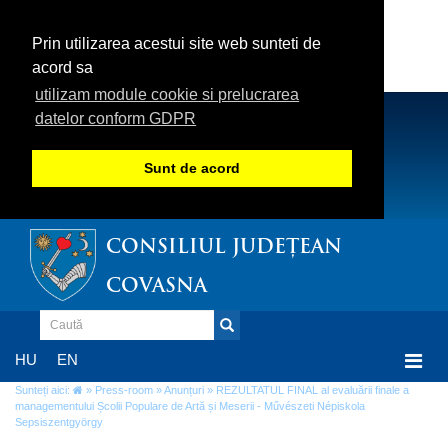
Prin utilizarea acestui site web sunteti de
acord sa
utilizam module cookie si prelucrarea
datelor conform GDPR
Sunt de acord
CONSILIUL JUDEȚEAN
COVASNA
Togg
HU
EN
navi
Sunteți aici:
»
Press-room
»
Anunțuri
» REZULTATUL FINAL al evaluării finale a
managementului Școlii Populare de Artă și Meserii - Művészeti Népiskola
Sepsiszentgyörgy