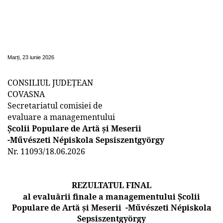
REZULTATUL FINAL al evaluării finale a
managementului Școlii Populare de Artă și
Meserii - Művészeti Népiskola
Sepsiszentgyörgy
Marți, 23 iunie 2026
CONSILIUL JUDEȚEAN
COVASNA
Secretariatul comisiei de
evaluare a managementului
Școlii Populare de Artă și Meserii
-Művészeti Népiskola Sepsiszentgyörgy
Nr. 11093/18.06.2026
REZULTATUL FINAL
al evaluării finale a managementului Școlii
Populare de Artă și Meserii
-Művészeti Népiskola
Sepsiszentgyörgy