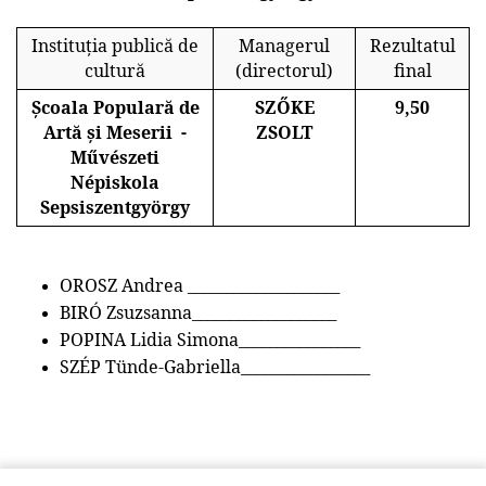
Instituția publică de
Managerul
Rezultatul
cultură
(directorul)
final
Școala Populară de
SZŐKE
9,50
Artă și Meserii
-
ZSOLT
Művészeti
Népiskola
Sepsiszentgyörgy
OROSZ Andrea ____________________
B
IRÓ Zsuzsanna
___________________
POPINA Lidia Simona________________
SZÉP Tünde-Gabriella_________________