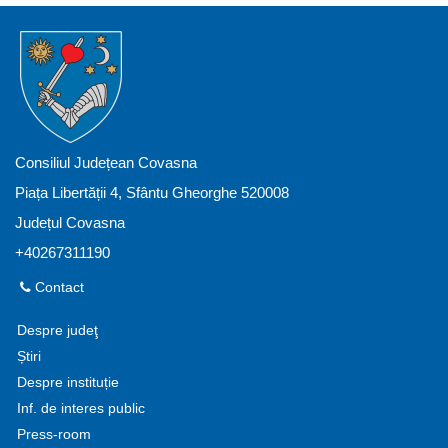
Consiliul Județean Covasna
Piața Libertății 4, Sfântu Gheorghe 520008
Județul Covasna
+40267311190
Contact
Despre judeţ
Știri
Despre instituție
Inf. de interes public
Press-room