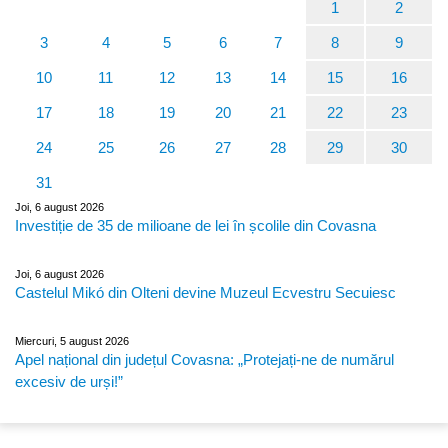
1
2
3
4
5
6
7
8
9
10
11
12
13
14
15
16
17
18
19
20
21
22
23
24
25
26
27
28
29
30
31
Joi, 6 august 2026
Investiție de 35 de milioane de lei în școlile din Covasna
Joi, 6 august 2026
Castelul Mikó din Olteni devine Muzeul Ecvestru Secuiesc
Miercuri, 5 august 2026
Apel național din județul Covasna: „Protejați-ne de numărul
excesiv de urși!”