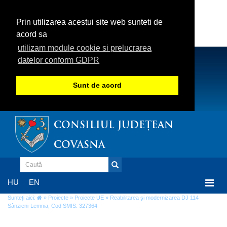
Prin utilizarea acestui site web sunteti de
acord sa
utilizam module cookie si prelucrarea
datelor conform GDPR
Sunt de acord
CONSILIUL JUDEȚEAN
COVASNA
Togg
HU
EN
navi
Sunteți aici:
»
Proiecte
»
Proiecte UE
» Reabilitarea și modernizarea DJ 114
Sânzieni-Lemnia, Cod SMIS: 327364
Reabilitarea și modernizarea DJ 114