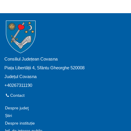
Consiliul Județean Covasna
Piața Libertății 4, Sfântu Gheorghe 520008
Județul Covasna
+40267311190
Contact
Despre judeţ
Știri
Despre instituție
Inf. de interes public