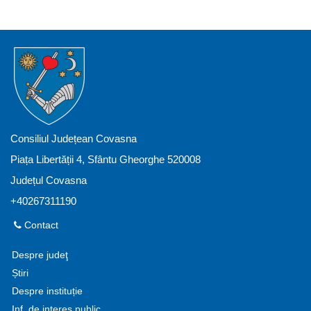
Consiliul Județean Covasna
Piața Libertății 4, Sfântu Gheorghe 520008
Județul Covasna
+40267311190
Contact
Despre judeţ
Știri
Despre instituție
Inf. de interes public