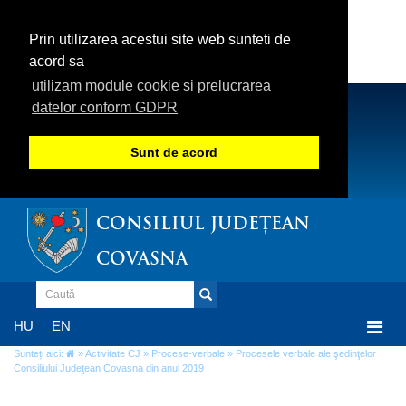
Prin utilizarea acestui site web sunteti de
acord sa
utilizam module cookie si prelucrarea
datelor conform GDPR
Sunt de acord
CONSILIUL JUDEȚEAN
COVASNA
Togg
HU
EN
navi
Sunteți aici:
»
Activitate CJ
»
Procese-verbale
» Procesele verbale ale şedinţelor
Consiliului Judeţean Covasna din anul 2019
Procesele verbale ale şedinţelor Consiliului