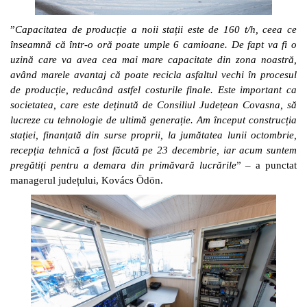
”
Capacitatea de producție a noii stații este de 160 t/h, ceea ce
înseamnă că într-o oră poate umple 6 camioane. De fapt va fi o
uzină care va avea cea mai mare capacitate din zona noastră,
având marele avantaj că poate recicla asfaltul vechi în procesul
de producție, reducând astfel costurile finale. Este important ca
societatea, care este deținută de Consiliul Județean Covasna, să
lucreze cu tehnologie de ultimă generație. Am început construcția
stației, finanțată din surse proprii, la jumătatea lunii octombrie,
recepția tehnică a fost făcută pe 23 decembrie, iar acum suntem
pregătiți pentru a demara din primăvară lucrările
” – a punctat
managerul județului, Kovács Ödön.