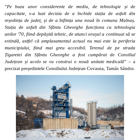
”
Pe baza unor considerente de mediu, de tehnologie și de
capacitate, s-a luat decizia de a închide stația de asfalt din
reședința de județ, și de a înființa una nouă în comuna Malnaș.
Stația de asfalt din Sfântu Gheorghe funcționa cu tehnologia
anilor '70, fiind depășită tehnic, de atunci orașul a continuat să se
extindă, astfel că amplasamentul actual nu mai este la periferia
municipiului, fiind mai greu accesibil. Terenul de pe strada
Țigaretei din Sfântu Gheorghe a fost cumpărat de Consiliul
Județean și acolo se va construi o nouă unitate medicală
” – a
precizat președintele Consiliului Județean Covasna, Tamás Sándor.