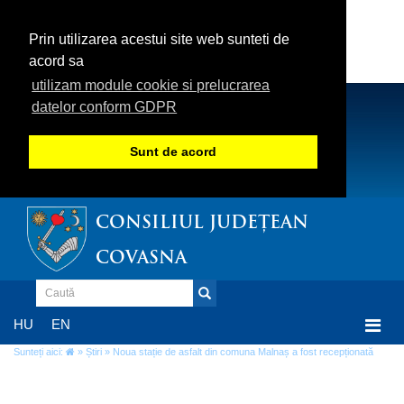
Prin utilizarea acestui site web sunteti de
acord sa
utilizam module cookie si prelucrarea
datelor conform GDPR
Sunt de acord
CONSILIUL JUDEȚEAN
COVASNA
Togg
HU
EN
navi
Sunteți aici:
»
Știri
» Noua stație de asfalt din comuna Malnaș a fost recepționată
Noua stație de asfalt din comuna Malnaș a