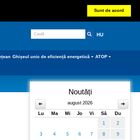
Sunt de acord
HU
ețean
Ghișeul unic de eficiență energetică
ATOP
Noutăți
august 2026
Lu
Ma
Mi
Jo
Vi
Sâ
Du
1
2
3
4
5
6
7
8
9