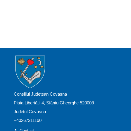
Consiliul Județean Covasna
Piața Libertății 4, Sfântu Gheorghe 520008
Județul Covasna
+40267311190
Contact