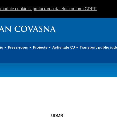
m module cookie si prelucrarea datelor conform GDPR
EAN COVASNA
lic
Press-room
Proiecte
Activitate CJ
Transport public jud
UDMR