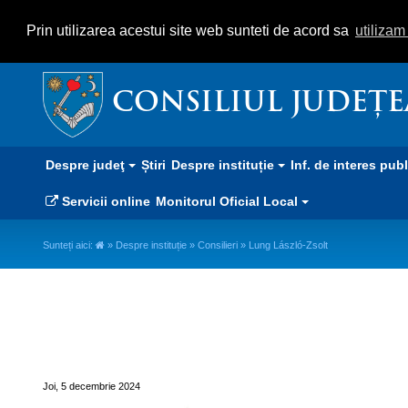
Prin utilizarea acestui site web sunteti de acord sa
utiliza
CONSILIUL JUDEȚ
Despre judeţ
Știri
Despre instituție
Inf. de interes pub
Servicii online
Monitorul Oficial Local
Sunteți aici:
»
Despre instituție
»
Consilieri
» Lung László-Zsolt
Lung László-Zsolt
Joi, 5 decembrie 2024