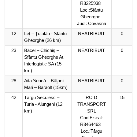
R3225938
Loc.:Sfântu
Gheorghe
Jud.: Covasna
12
Leţ – Ţufalău - Sfântu
NEATRIBUIT
0
Gheorghe
(26 km)
23
Băcel – Chichiş –
NEATRIBUIT
0
Sfântu Gheorghe At.
Interlogistic SA (15
km)
28
Aita Seacă – Băţanii
NEATRIBUIT
0
Mari – Baraolt (15km)
42
Târgu Secuiesc –
RO D
15
Turia - Alungeni (12
TRANSPORT
km)
SRL
Cod Fiscal:
R3464463
Loc.:Târgu