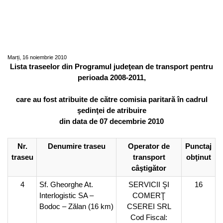
Lista traseelor atribuite din PROGRAMUL
JUDEȚEAN DE TRANSPORT PENTRU
PERIOADA 2008-2011 - şedinţa de
atribuire din data de 07 decembrie 2010
Marți, 16 noiembrie 2010
Lista traseelor din Programul judeţean de transport pentru
perioada 2008-2011,
care au fost atribuite de către comisia paritară în cadrul
şedinţei de atribuire
din data de 07 decembrie 2010
Nr.
Denumire traseu
Operator de
Punctaj
traseu
transport
obţinut
câştigător
4
Sf. Gheorghe At.
SERVICII ŞI
16
Interlogistic SA –
COMERŢ
Bodoc – Zălan (16 km)
CSEREI SRL
Cod Fiscal: