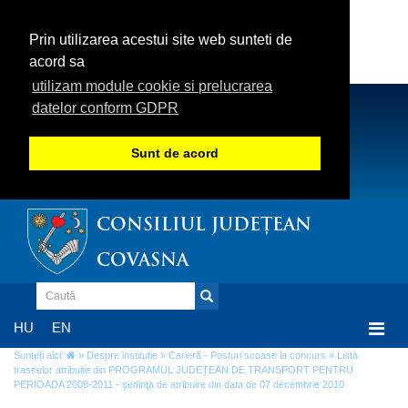
Prin utilizarea acestui site web sunteti de
acord sa
utilizam module cookie si prelucrarea
datelor conform GDPR
Sunt de acord
CONSILIUL JUDEȚEAN
COVASNA
Togg
HU
EN
navi
Sunteți aici:
»
Despre instituție
»
Carieră - Posturi scoase la concurs
» Lista
traseelor atribuite din PROGRAMUL JUDEȚEAN DE TRANSPORT PENTRU
PERIOADA 2008-2011 - şedinţa de atribuire din data de 07 decembrie 2010