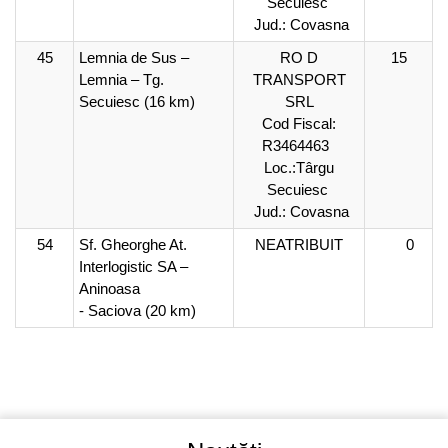
Secuiesc
Jud.: Covasna
45
Lemnia de Sus –
RO D
15
Lemnia – Tg.
TRANSPORT
Secuiesc (16 km)
SRL
Cod Fiscal:
R3464463
Loc.:Târgu
Secuiesc
Jud.: Covasna
54
Sf. Gheorghe At.
NEATRIBUIT
0
Interlogistic SA –
Aninoasa
- Saciova (20 km)