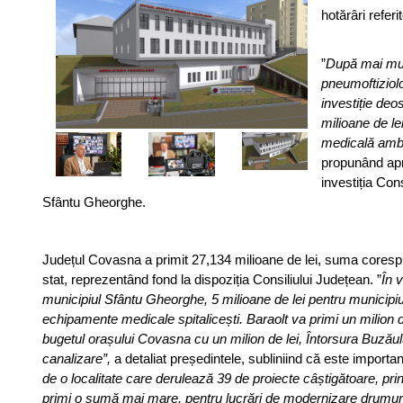
hotărâri referi
”
După mai mult
pneumoftiziolo
investiție deo
milioane de le
medicală ambu
propunând apr
investiția Con
Sfântu Gheorghe.
Județul Covasna a primit 27,134 milioane de lei, suma corespu
stat, reprezentând fond la dispoziția Consiliului Județean. ”
În 
municipiul Sfântu Gheorghe, 5 milioane de lei pentru municipiu
echipamente medicale spitalicești. Baraolt va primi un milion 
bugetul orașului Covasna cu un milion de lei, Întorsura Buzăulu
canalizare”,
a detaliat președintele, subliniind că este important ș
de o localitate care derulează 39 de proiecte câștigătoare, pr
primi o sumă mai mare, pentru lucrări de modernizare drumuri 