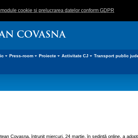
m module cookie si prelucrarea datelor conform GDPR
EAN COVASNA
lic
Press-room
Proiecte
Activitate CJ
Transport public jud
țean Covasna, întrunit miercuri, 24 martie, în ședință online, a adopt