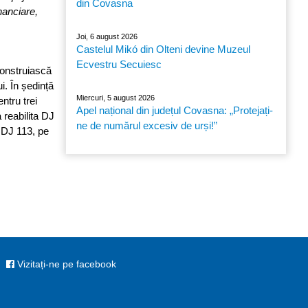
din Covasna
inanciare,
Joi, 6 august 2026
Castelul Mikó din Olteni devine Muzeul
Ecvestru Secuiesc
construiască
i. În ședință
Miercuri, 5 august 2026
ntru trei
Apel național din județul Covasna: „Protejați-
 reabilita DJ
ne de numărul excesiv de urși!”
 DJ 113, pe
Vizitați-ne pe facebook