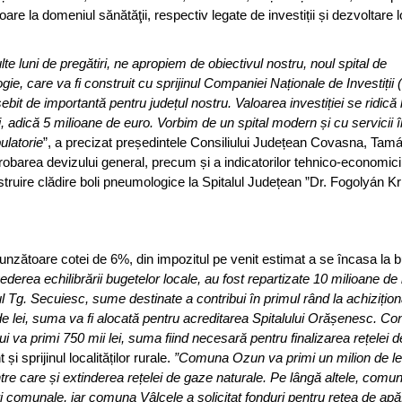
toare la domeniul sănătăţii, respectiv legate de investiții și dezvoltare 
e luni de pregătiri, ne apropiem de obiectivul nostru, noul spital de
gie, care va fi construit cu sprijinul Companiei Naționale de Investiții 
sebit de importantă pentru județul nostru. Valoarea investiției se ridică 
i, adică 5 milioane de euro. Vorbim de un spital modern și cu servicii 
latorie
”, a precizat președintele Consiliului Județean Covasna, Tam
obarea devizului general, precum și a indicatorilor tehnico-economici
struire clădire boli pneumologice la Spitalul Județean ”Dr. Fogolyán Kri
nzătoare cotei de 6%, din impozitul pe venit estimat a se încasa la b
vederea echilibrării bugetelor locale, au fost repartizate 10 milioane de 
l Tg. Secuiesc, sume destinate a contribui în primul rând la achizițio
de lei, suma va fi alocată pentru acreditarea Spitalului Orășenesc. Con
i va primi 750 mii lei, suma fiind necesară pentru finalizarea rețelei d
i sprijinul localităților rurale.
”Comuna Ozun va primi un milion de lei,
intre care și extinderea rețelei de gaze naturale. Pe lângă altele, com
comunale, iar comuna Vâlcele a solicitat fonduri pentru rețea de apă.