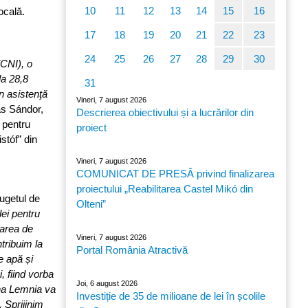
10
11
12
13
14
15
16
locală.
17
18
19
20
21
22
23
24
25
26
27
28
29
30
(CNI), o
la 28,8
31
în asistenţă
Vineri, 7 august 2026
ás Sándor,
Descrierea obiectivului și a lucrărilor din
 pentru
proiect
stóf” din
Vineri, 7 august 2026
COMUNICAT DE PRESĂ privind finalizarea
proiectului „Reabilitarea Castel Mikó din
ugetul de
Olteni”
lei pentru
narea de
Vineri, 7 august 2026
tribuim la
Portal România Atractivă
e apă și
 fiind vorba
Joi, 6 august 2026
una Lemnia va
Investiție de 35 de milioane de lei în școlile
 Sprijinim