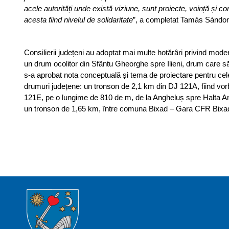
acele autorități unde există viziune, sunt proiecte, voință și co
acesta fiind nivelul de solidaritate
”, a completat Tamás Sándor
Consilierii județeni au adoptat mai multe hotărâri privind mod
un drum ocolitor din Sfântu Gheorghe spre Ilieni, drum care s
s-a aprobat nota conceptuală și tema de proiectare pentru cele
drumuri județene: un tronson de 2,1 km din DJ 121A, fiind vorba
121E, pe o lungime de 810 de m, de la Angheluș spre Halta Ang
un tronson de 1,65 km, între comuna Bixad – Gara CFR Bixad, fi