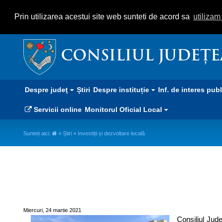
Prin utilizarea acestui site web sunteti de acord sa
utiliza
CONSILIUL JUDEȚ
Despre judeţ
Știri
Despre instituție
Inf. de interes pub
Servicii online
Monitorul Oficial Local
Sunteți aici:
»
Știri
» Investiții și dezvoltare locală
Investiții și dezvoltare locală
Miercuri, 24 martie 2021
Consiliul Jude