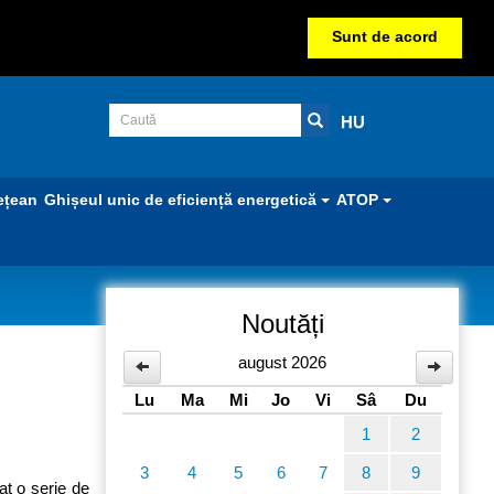
Sunt de acord
HU
ețean
Ghișeul unic de eficiență energetică
ATOP
Noutăți
august 2026
Lu
Ma
Mi
Jo
Vi
Sâ
Du
1
2
3
4
5
6
7
8
9
at o serie de