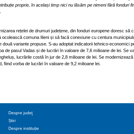
ntribuție proprie, în același timp nici nu lăsăm pe nimeni fără fonduri f
.
ernizarea rețelei de drumuri județene, din fonduri europene doresc să 
ă ocolească comuna Ilieni și să facă conexiune cu centura municipiulu
 două variante propuse. S-au adoptat indicatorii tehnico-economici pe
 de pasul Vadas și de lucrări în valoare de 7,6 milioane de lei. Se va
heluș, lucrările costă în jur de 2,8 milioane de lei. Se modernizează
ind vorba de lucrări în valoare de 9,2 milioane lei.
Despre judeţ
Știri
Despre instituție