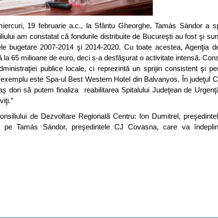
miercuri, 19 februarie a.c., la Sfântu Gheorghe, Tamás Sándor a sp
ului am constatat că fondurile distribuite de Bucureşti au fost şi sun
adele bugetare 2007-2014 şi 2014-2020. Cu toate acestea, Agenţia d
că la 65 milioane de euro, deci s-a desfăşurat o activitate intensă. Con
inistraţiei publice locale, ci reprezintă un sprijin consistent şi pe
 de exemplu este Spa-ul Best Western Hotel din Balvanyos. În judeţu
 aş dori să putem finaliza reabilitarea Spitalului Judeţean de Urgenţă
iţi.”
Consiliului de Dezvoltare Regională Centru: Ion Dumitrel, preşedint
-l pe Tamás Sándor, preşedintele CJ Covasna, care va îndeplin