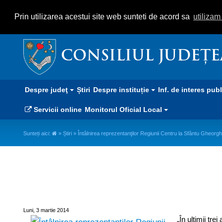
Prin utilizarea acestui site web sunteti de acord sa
utiliza
CONSILIUL JUDEȚ
Despre judeţ
Știri
Despre instituție
Inf. de interes pub
Servicii online
Monitorul Oficial Local
Sunteți aici:
»
Știri
» Întâlnirea reprezentanţilor Regiunii Centru la Sfântu Gheorg
Întâlnirea reprezentanţilor Reg
Luni, 3 martie 2014
„În ultimii tr