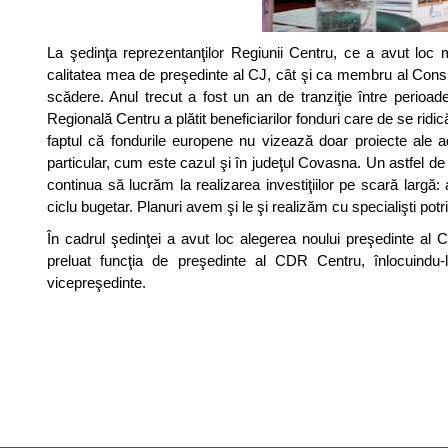
La şedinţa reprezentanţilor Regiunii Centru, ce a avut loc 
calitatea mea de preşedinte al CJ, cât şi ca membru al Consili
scădere. Anul trecut a fost un an de tranziţie între perio
Regională Centru a plătit beneficiarilor fonduri care de se ridi
faptul că fondurile europene nu vizează doar proiecte ale adm
particular, cum este cazul şi în judeţul Covasna. Un astfel
continua să lucrăm la realizarea investiţiilor pe scară largă:
ciclu bugetar. Planuri avem şi le şi realizăm cu specialişti potriv
În cadrul şedinţei a avut loc alegerea noului preşedinte al 
preluat funcţia de preşedinte al CDR Centru, înlocuindu
vicepreşedinte.