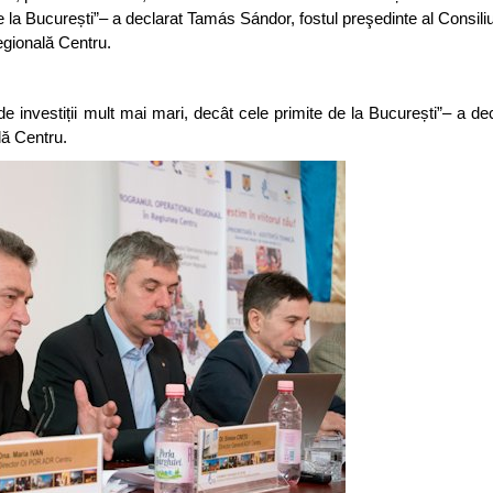
e la București”– a declarat Tamás Sándor, fostul preşedinte al Consiliu
gională Centru.
i de investiții mult mai mari, decât cele primite de la București”– a d
lă Centru.