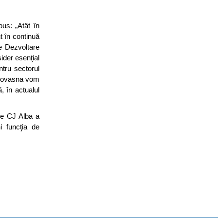
us: „Atât în
t în continuă
e Dezvoltare
sider esenţial
ntru sectorul
l Covasna vom
, în actualul
ele CJ Alba a
i funcţia de