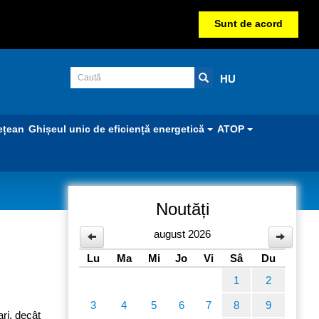
Sunt de acord
HU
ețean
Ghișeul unic de eficiență energetică
ATOP
Noutăți
august 2026
Lu
Ma
Mi
Jo
Vi
Sâ
Du
1
2
3
4
5
6
7
8
9
ari, decât