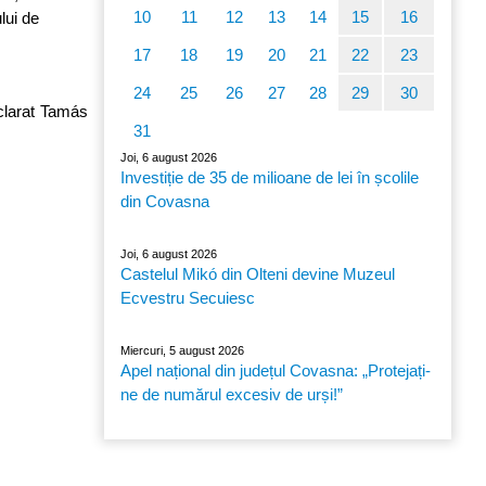
10
11
12
13
14
15
16
lui de
17
18
19
20
21
22
23
24
25
26
27
28
29
30
eclarat Tamás
31
Joi, 6 august 2026
Investiție de 35 de milioane de lei în școlile
din Covasna
Joi, 6 august 2026
Castelul Mikó din Olteni devine Muzeul
Ecvestru Secuiesc
Miercuri, 5 august 2026
Apel național din județul Covasna: „Protejați-
ne de numărul excesiv de urși!”