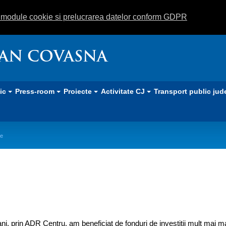
m module cookie si prelucrarea datelor conform GDPR
EAN COVASNA
lic
Press-room
Proiecte
Activitate CJ
Transport public jud
he
iunii Centru la Sfântu Gheorghe
ei ani, prin ADR Centru, am beneficiat de fonduri de investiții mult mai m