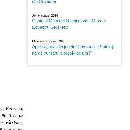
din Covasna
Joi, 6 august 2026
Castelul Mikó din Olteni devine Muzeul
Ecvestru Secuiesc
Miercuri, 5 august 2026
Apel național din județul Covasna: „Protejați-
ne de numărul excesiv de urși!”
le. Pot să vă
de 90-10%, de
lor vârstnice,
lt mai mare.