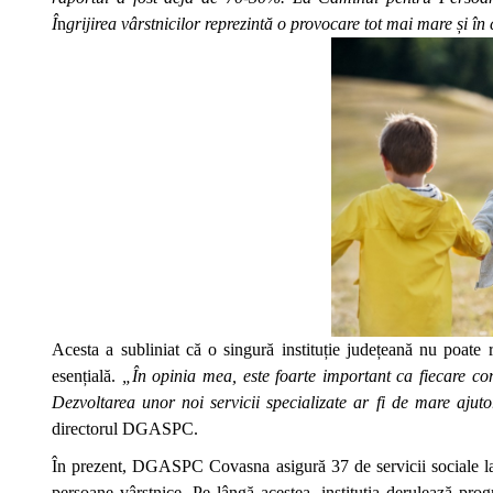
Î
n
grijirea vârstnicilor reprezintă o provocare tot mai mare și î
Acesta a subliniat că o singură instituție județeană nu poate r
esențială.
„În opinia mea, este foarte important ca fiecare comu
Dezvoltarea unor noi servicii specializate ar fi de mare ajut
directorul DGASPC.
În prezent, DGASPC Covasna asigură 37 de servicii sociale la n
persoane vârstnice. Pe lângă acestea, instituția derulează progr