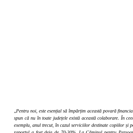
„
Pentru noi, este esențial să împărțim această povară financiar
spun că nu în toate județele există această colaborare. În c
exemplu, anul trecut, în cazul serviciilor destinate copiilor și 
raportul a fost deja de 70-30%. La Căminul pentru Persoan