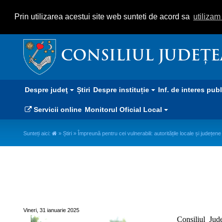
Prin utilizarea acestui site web sunteti de acord sa
utiliza
CONSILIUL JUDEȚ
Despre judeţ
Știri
Despre instituție
Inf. de interes pub
Servicii online
Monitorul Oficial Local
Sunteți aici:
»
Știri
» Împreună pentru cei vulnerabili: autoritățile locale și județene
Împreună pentru cei vulnerabili: 
sistemul social
Vineri, 31 ianuarie 2025
Consiliul Jud