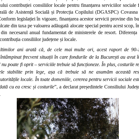
lului contribuției consiliilor locale pentru finanțarea serviciilor sociale 
rală de Asistență Socială și Protecția Copilului (DGASPC) Covasna 
onform legislației în vigoare, finanțarea acestor servicii provine din bu
lcate din taxa pe valoarea adăugată alocate special pentru acest scop, î
din necesarul anual fundamentat de ministerele de resort. Diferenț
contribuția consiliilor județene și locale.
ltimilor ani arată că, de cele mai multe ori, acest raport de 90
întâmpinat frecvent situații în care fondurile de la București au avut î
 nu poate fi oprit – serviciile trebuie să funcționeze. În plus, costurile 
le stabilite prin lege, așa că trebuie să ne asumăm această resp
toritățile locale. În toate domeniile, cererea pentru servicii sociale es
dată cu ea cresc și costurile
”, a declarat președintele Consiliului Jude
.