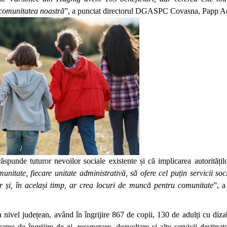
n comunitatea noastră
”, a punctat directorul DGASPC Covasna, Papp Ad
ăspunde tuturor nevoilor sociale existente și că implicarea autoritățilo
nitate, fiecare unitate administrativă, să ofere cel puțin servicii soc
or și, în același timp, ar crea locuri de muncă pentru comunitate
”, a
ivel județean, având în îngrijire 867 de copii, 130 de adulți cu dizabi
ame de îngrijire de zi, recuperare, dezvoltare și alte servicii destinat