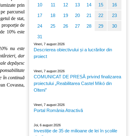
10
11
12
13
14
15
16
furnizate prin
pe parcursul
17
18
19
20
21
22
23
getul de stat,
n proporție de
24
25
26
27
28
29
30
a de 10% este
31
Vineri, 7 august 2026
-10% nu este
Descrierea obiectivului și a lucrărilor din
ntârzieri, dar
proiect
reale depășesc
onsabilitate
Vineri, 7 august 2026
COMUNICAT DE PRESĂ privind finalizarea
te în continuă
proiectului „Reabilitarea Castel Mikó din
țean Covasna,
Olteni”
Vineri, 7 august 2026
Portal România Atractivă
Joi, 6 august 2026
Investiție de 35 de milioane de lei în școlile