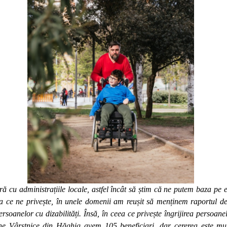
ă cu administrațiile locale, astfel încât să știm că ne putem baza pe e
eea ce ne privește, în unele domenii am reușit să menținem raportul 
persoanelor cu dizabilități. Însă, în ceea ce privește îngrijirea persoane
e Vârstnice din Hăghig avem 105 beneficiari, dar cererea este mu