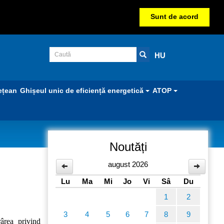
Sunt de acord
HU
ețean
Ghișeul unic de eficiență energetică
ATOP
Noutăți
august 2026
Lu
Ma
Mi
Jo
Vi
Sâ
Du
1
2
3
4
5
6
7
8
9
rârea privind