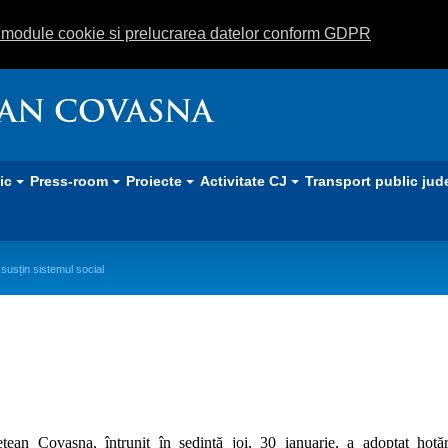
m module cookie si prelucrarea datelor conform GDPR
EAN COVASNA
lic
Press-room
Proiecte
Activitate CJ
Transport public jud
 susțin sistemul social
autoritățile locale și județene susțin
ețean Covasna, întrunit în ședință joi, 30 ianuarie, a adoptat hotă