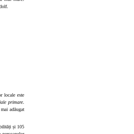
olf.
r locale este
iale primare.
 mai adăugat
lități și 105
e persoanelor