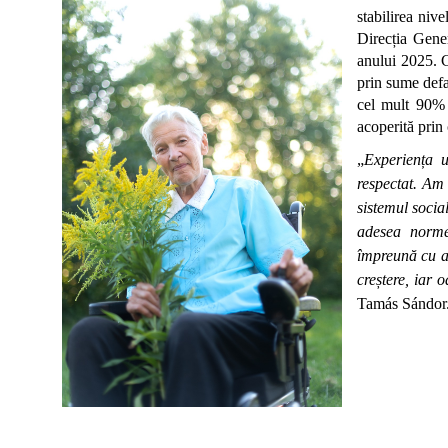
stabilirea nive
Direcția Gene
anului 2025. C
prin sume defa
cel mult 90% 
acoperită prin 
„
Experiența u
respectat. Am 
sistemul social
adesea norme
împreună cu au
creștere, iar o
Tamás Sándor