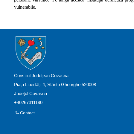
vulnerabile.
Consiliul Județean Covasna
Piața Libertății 4, Sfântu Gheorghe 520008
Județul Covasna
+40267311190
Contact