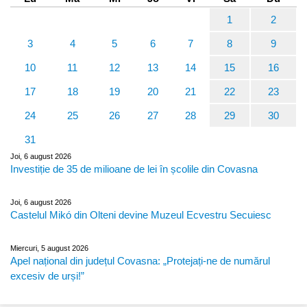
1
2
3
4
5
6
7
8
9
10
11
12
13
14
15
16
17
18
19
20
21
22
23
24
25
26
27
28
29
30
31
Joi, 6 august 2026
Investiție de 35 de milioane de lei în școlile din Covasna
Joi, 6 august 2026
Castelul Mikó din Olteni devine Muzeul Ecvestru Secuiesc
Miercuri, 5 august 2026
Apel național din județul Covasna: „Protejați-ne de numărul
excesiv de urși!”