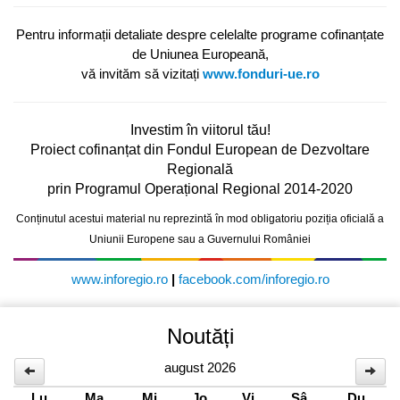
Pentru informații detaliate despre celelalte programe cofinanțate
de Uniunea Europeană,
vă invităm să vizitați
www.fonduri-ue.ro
Investim în viitorul tău!
Proiect cofinanțat din Fondul European de Dezvoltare
Regională
prin Programul Operațional Regional 2014-2020
Conținutul acestui material nu reprezintă în mod obligatoriu poziția oficială a
Uniunii Europene sau a Guvernului României
www.inforegio.ro
|
facebook.com/inforegio.ro
Noutăți
august 2026
Lu
Ma
Mi
Jo
Vi
Sâ
Du