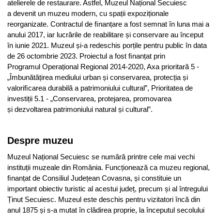
atelierele de restaurare. Astfel, Muzeul Național Secuiesc
a devenit un muzeu modern, cu spații expoziționale
reorganizate. Contractul de ﬁnanțare a fost semnat în luna mai a
anului 2017, iar lucrările de reabilitare și conservare au început
în iunie 2021. Muzeul și-a redeschis porțile pentru public în data
de 26 octombrie 2023. Proiectul a fost ﬁnanțat prin
Programul Operațional Regional 2014-2020, Axa prioritară 5 -
„Îmbunătățirea mediului urban și conservarea, protecția și
valoriﬁcarea durabilă a patrimoniului cultural”, Prioritatea de
investiții 5.1 - „Conservarea, protejarea, promovarea
și dezvoltarea patrimoniului natural și cultural”.
Despre muzeu
Muzeul Național Secuiesc se numără printre cele mai vechi
instituții muzeale din România. Funcționează ca muzeu regional,
ﬁnanțat de Consiliul Județean Covasna, și constituie un
important obiectiv turistic al acestui județ, precum și al întregului
Ținut Secuiesc. Muzeul este deschis pentru vizitatori încă din
anul 1875 și s-a mutat în clădirea proprie, la începutul secolului