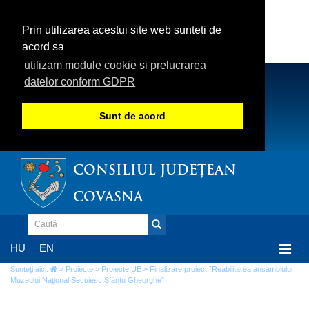
Prin utilizarea acestui site web sunteti de
acord sa
utilizam module cookie si prelucrarea
datelor conform GDPR
Sunt de acord
CONSILIUL JUDEȚEAN
COVASNA
Togg
HU
EN
navi
Sunteți aici:
»
Proiecte
»
Proiecte UE
» Finalizare proiect ”Reabilitarea ansamblului
Muzeului Național Secuiesc Sfântu Gheorghe”
Finalizare proiect ”Reabilitarea ansamblului