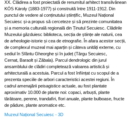
XX. Clădirea a fost proiectată de renumitul arhitect transilvănean
KÓS Károly (1883-1977) și construită între 1911-1912. Din
punctul de vedere al conținutului științiﬁc, Muzeul Național
Secuiesc și-a propus să cerceteze și să prezinte comunitatea
și a memoria culturală regională din Ținutul Secuiesc. Clădirile
Muzeului găzduiesc biblioteca, secția de științe ale naturii, cea
de arheologie-istorie și cea de etnograﬁe. În afara acestor secții,
de complexul muzeal mai aparțin și câteva unități externe, cu
sediul în Sfântu Gheorghe și în județ (Târgu Secuiesc,
Cernat, Baraolt și Zăbala). Parcul dendrologic din jurul
ansamblului de clădiri completează valoarea artistică și
arhitecturală a acestuia. Parcul a fost înﬁințat cu scopul de a
prezenta speciile de arbori caracteristici acestei regiuni. În
cadrul amenajării peisagistice actuale, au fost plantate
aproximativ 10.000 de plante noi: copaci, arbuști, plante
târâtoare, perene, trandaﬁri, ﬂori anuale, plante bulboase, fructe
de pădure, plante aromatice etc.
Muzeul Național Secuiesc - 3D