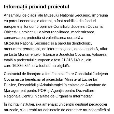
Informații privind proiectul
Ansamblul de clădiri ale Muzeului Național Secuiesc, împreună
cu parcul dendrologic aferent, a fost reabilitat din fonduri
europene și fonduri proprii ale Consiliului Județean Covasna.
Obiectivul proiectului a vizat reabilitarea, modernizarea,
conservarea, protecția și valoriﬁcarea durabilă a
Muzeului Național Secuiesc și a parcului dendrologic,
monument remarcabil, de interes național, de categoria A, aﬂat
pe Lista Monumentelor Istorice a Județului Covasna. Valoarea
totală a proiectului european a fost 21.816.149 lei, din
care 16.836.854 lei a fost suma eligibilă.
Contractul de finanțare a fost încheiat între Consiliului Județean
Covasna ca beneficiar al proiectului, Ministerul Lucrărilor
Publice, Dezvoltării și Administrației în calitate de Autoritate de
Management pentru POR și Agenția pentru Dezvoltare
Regională Centru în calitate de Organism Intermediar.
În incinta instituției, s-a amenajat un centru destinat pedagogiei
muzeale, s-au reabilitat cabinetele de cercetare muzeograﬁcă și