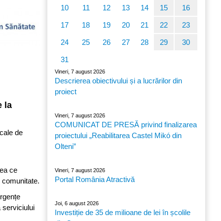
10
11
12
13
14
15
16
17
18
19
20
21
22
23
24
25
26
27
28
29
30
31
Vineri, 7 august 2026
Descrierea obiectivului și a lucrărilor din
proiect
 la
Vineri, 7 august 2026
COMUNICAT DE PRESĂ privind finalizarea
 cale de
proiectului „Reabilitarea Castel Mikó din
Olteni”
eea ce
Vineri, 7 august 2026
Portal România Atractivă
în comunitate.
urgențe
Joi, 6 august 2026
serviciului
Investiție de 35 de milioane de lei în școlile