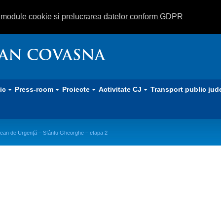
m module cookie si prelucrarea datelor conform GDPR
EAN COVASNA
lic
Press-room
Proiecte
Activitate CJ
Transport public jud
ețean de Urgență – Sfântu Gheorghe – etapa 2
talul Județean de Urgență – Sfântu