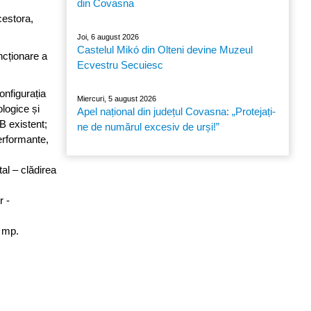
din Covasna
acestora,
Joi, 6 august 2026
Castelul Mikó din Olteni devine Muzeul
ncționare a
Ecvestru Secuiesc
onfigurația
Miercuri, 5 august 2026
ologice și
Apel național din județul Covasna: „Protejați-
 B existent;
ne de numărul excesiv de urși!”
erformante,
tal – clădirea
r -
8 mp.