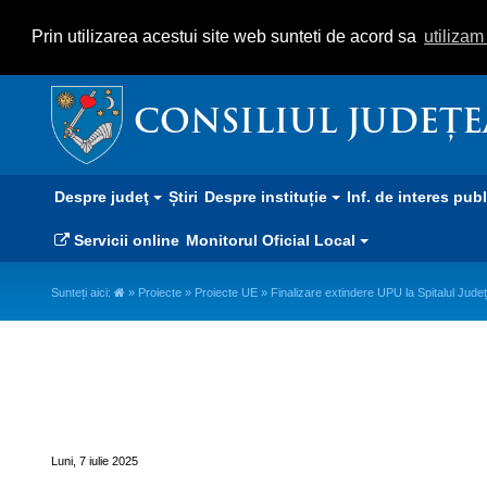
Prin utilizarea acestui site web sunteti de acord sa
utiliza
CONSILIUL JUDEȚ
Despre judeţ
Știri
Despre instituție
Inf. de interes pub
Servicii online
Monitorul Oficial Local
Sunteți aici:
»
Proiecte
»
Proiecte UE
» Finalizare extindere UPU la Spitalul Jud
Finalizare extindere UPU la Spi
Gheorghe – etapa 2
Luni, 7 iulie 2025