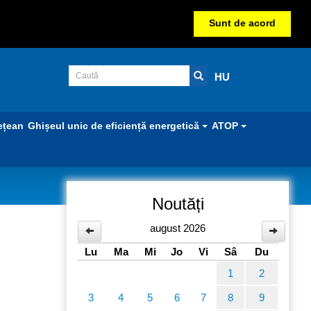
Sunt de acord
HU
ețean
Ghișeul unic de eficiență energetică
ATOP
Noutăți
august 2026
Lu
Ma
Mi
Jo
Vi
Sâ
Du
1
2
3
4
5
6
7
8
9