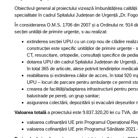
Obiectivul general al proiectului vizează îmbunătățirea calității s
specialitate în cadrul Spitalului Județean de Urgență „Dr. Fog
În considerarea O.M.S. 1706 din 2007 și a Ordinului nr. 914 d
secției unității de primire urgențe, s-au realizat:
extinderea secției UPU cu un corp nou de clădire realiza
construcției este specific unităților de primire urgențe 
CT, resuscitare, ortopedie, consultații specifice de pedia
dotarea UPU din cadrul Spitalului Județean de Urgență „
în total 365 de articole, alese potrivit tendințelor medic
reabilitarea și extinderea căilor de acces, în total 920 mp,
UPU – locuri de parcare pentru ambulanțe ce permit stați
crearea de facilități/adaptarea infrastructurii pentru perso
balustrade pe pereți, un grup sanitar;
asigurarea colectării, depozitării și evacuării deșeurilo
Valoarea totală
a proiectului este 9.837.320,20 lei cu TVA, din
valoarea cofinanțării UE prin Programul Operațional Re
valoarea cofinanțării UE prin Programul Sănătate 2021 