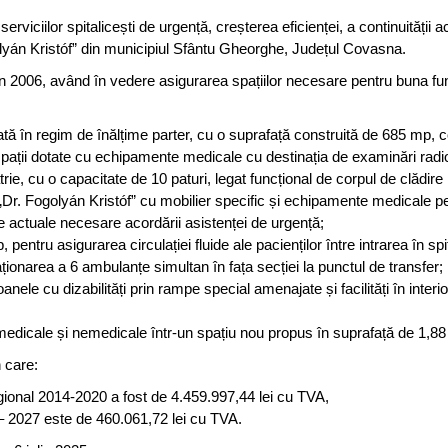
erviciilor spitalicești de urgență, creșterea eficienței, a continuității 
olyán Kristóf” din municipiul Sfântu Gheorghe, Județul Covasna.
in 2006, având în vedere asigurarea spațiilor necesare pentru buna fu
tă în regim de înălțime parter, cu o suprafață construită de 685 mp, c
- spații dotate cu echipamente medicale cu destinația de examinări radi
trie, cu o capacitate de 10 paturi, legat funcțional de corpul de clădire
Dr. Fogolyán Kristóf” cu mobilier specific și echipamente medicale p
ale actuale necesare acordării asistenței de urgență;
 pentru asigurarea circulației fluide ale pacienților între intrarea în spi
onarea a 6 ambulanțe simultan în fața secției la punctul de transfer;
anele cu dizabilități prin rampe special amenajate și facilități în interio
r medicale și nemedicale într-un spațiu nou propus în suprafață de 1,8
 care:
gional 2014-2020 a fost de 4.459.997,44 lei cu TVA,
– 2027 este de 460.061,72 lei cu TVA.