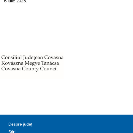
– 6 iulie 2025.
Despre judeţ
Știri