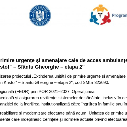
 primire urgențe și amenajare cale de acces ambulanțe
istóf" – Sfântu Gheorghe – etapa 2"
izarea proiectului „Extinderea unității de primire urgențe și amenajare
án Kristóf“ – Sfântu Gheorghe – etapa 2“, cod SMIS 323690.
 Regională (FEDR) prin POR 2021–2027, Operațiunea
ală și asigurarea rezilienței sistemelor de sănătate, inclusiv în c
iei de la îngrijirea instituționalizată către îngrijirea în familie sau 
de reabilitare și modernizare efectuate până acum. Unitatea de primire 
mente care îndeplinesc cerințele și normele actuale privind efectuarea 