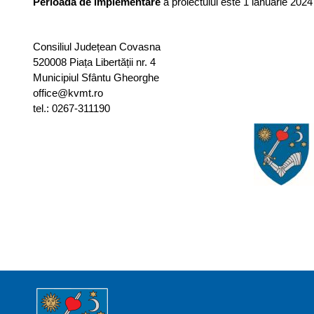
Perioada de implementare
a proiectului este 1 ianuarie 2024 
Consiliul Județean Covasna
520008 Piața Libertății nr. 4
Municipiul Sfântu Gheorghe
office@kvmt.ro
tel.: 0267-311190