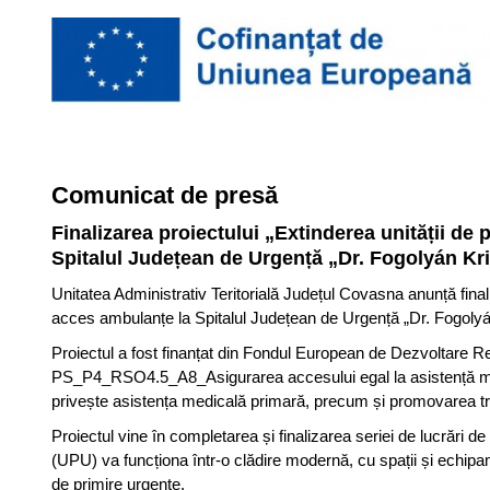
Comunicat de presă
Finalizarea proiectului „Extinderea unității de
Spitalul Județean de Urgență „Dr. Fogolyán Kr
Unitatea Administrativ Teritorială Județul Covasna anunță final
acces ambulanțe la Spitalul Județean de Urgență „Dr. Fogoly
Proiectul a fost finanțat din Fondul European de Dezvoltare
PS_P4_RSO4.5_A8_Asigurarea accesului egal la asistență medic
privește asistența medicală primară, precum și promovarea tranziț
Proiectul vine în completarea și finalizarea seriei de lucrări 
(UPU) va funcționa într-o clădire modernă, cu spații și echipa
de primire urgențe.