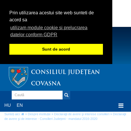
Prin utilizarea acestui site web sunteti de
acord sa
utilizam module cookie si prelucrarea
datelor conform GDPR
Sunt de acord
CONSILIUL JUDEȚEAN
COVASNA
Togg
HU
EN
navi
Sunteți aici:
»
Despre instituție
»
Declaraţii de avere şi interese consilieri
» Declaraţii
de avere şi de interese - Consilieri Județeni - mandatul 2016-2020
Declaraţii de avere şi de interese -