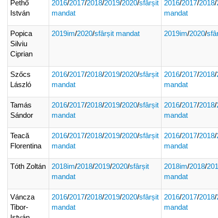
Pethő
2016
/
2017
/
2018
/
2019
/
2020
/
sfârșit
2016
/
2017
/
2018
/
István
mandat
mandat
Popica
2019im
/
2020
/
sfârșit mandat
2019im
/
2020
/
sfâ
Silviu
Ciprian
Szőcs
2016
/
2017
/
2018
/
2019
/
2020
/
sfârșit
2016
/
2017
/
2018
/
László
mandat
mandat
Tamás
2016
/
2017
/
2018
/
2019
/
2020
/
sfârșit
2016
/
2017
/
2018
/
Sándor
mandat
mandat
Teacă
2016
/
2017
/
2018
/
2019
/
2020
/
sfârșit
2016
/
2017
/
2018
/
Florentina
mandat
mandat
Tóth Zoltán
2018im
/
2018
/
2019
/
2020
/
sfârșit
2018im
/
2018
/
20
mandat
mandat
Váncza
2016
/
2017
/
2018
/
2019
/
2020
/
sfârșit
2016
/
2017
/
2018
/
Tibor-
mandat
mandat
István