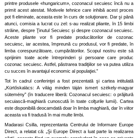
printre produsele «hungaricum», cozonacul secuiesc încă nu a
primit acest atestat. Motivele tehnice care inhibă acest proces
pot fi eliminate, aceasta este în curs de soluţionare. Dar şi până
atunci, comisia a lucrat cu zel: s-au realizat pliante, în 15 limbi
străine, despre Ţinutul Secuiesc şi despre cozonacul secuiesc.
Aceste pliante vor fi predate producătorilor de cozonac
secuiesc, iar acestea, împreună cu produsul, vor fi predate, în
limba corespunzătoare, cumpărătorilor. Scopul nostru este să
sprijinim toate acele întreprinderi şi persoane care produc
cozonac secuiesc. Astfel, păstrarea tradiţiilor se va putea utiliza
cu succes în avantajul economic al populaţiei.”
Tot în cadrul conferinţei a fost prezentată şi cartea intitulată
„Kürtőskalács: A világ minden táján ismert székely-magyar
sütemény” (în traducere liberă: Cozonacul secuiesc: o prăjitură
secuiască-maghiară cunoscută în toate colţurile lumii). Cartea
este disponibilă deocamdată doar în limba maghiară, dar în viitor
aceasta va fi tradusă în mai multe limbi.
Madarasi Csilla, reprezentanta Centrului de Informare Europe
Direct, a relatat că: „Şi Europe Direct a luat parte la realizarea