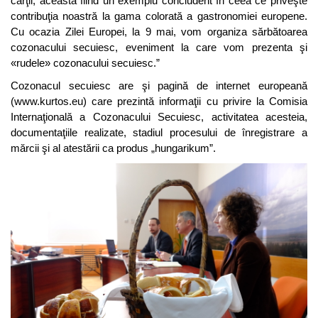
cărţii, aceasta fiind un exemplu concludent în ceea ce priveşte
contribuţia noastră la gama colorată a gastronomiei europene.
Cu ocazia Zilei Europei, la 9 mai, vom organiza sărbătoarea
cozonacului secuiesc, eveniment la care vom prezenta şi
«rudele» cozonacului secuiesc.”
Cozonacul secuiesc are şi pagină de internet europeană
(www.kurtos.eu) care prezintă informaţii cu privire la Comisia
Internaţională a Cozonacului Secuiesc, activitatea acesteia,
documentaţiile realizate, stadiul procesului de înregistrare a
mărcii şi al atestării ca produs „hungarikum”.