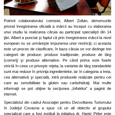
Potrivit colaboratorului comisiei, Albert Zoltán, demersurile
privind înregistrarea oficială a mărcii au început cu elaborarea
unui studiu la realizarea căruia au participat specialişti din 14
ţări. Albert a punctat şi faptul că prin înregistrarea mărcii la nivel
european nu se urmăreşte impunerea unor restricţii, ci aceasta
este un proces de clasificare, în baza căruia se vor distinge trei
categorii de produse: produse tradiţionale, produse de târg
(comerţ) şi produse alternative. Pe când prima este foarte
strictă în ceea ce priveşte reţeta, la varianta de târg standardele
sunt mai reduse în privinţa ingredientelor, iar în categoria a treia,
cea alternativă şi specială, intră produsele realizate pentru cei
care au sensibilitate la gluten sau carbohidraţi. Mai multe
informaţii se pot obţine la secţiunea „Infotéka” a paginii de
internet.
Specialistul din cadrul Asociaţiei pentru Dezvoltarea Turismului
în Judeţul Covasna a spus că un alt obiectiv al grupului
specializat care a fost instituit la iniţiativa dr. Hantz Péter este