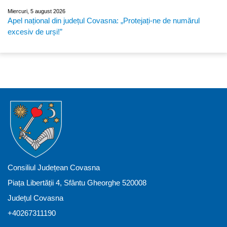
Miercuri, 5 august 2026
Apel național din județul Covasna: „Protejați-ne de numărul
excesiv de urși!”
Consiliul Județean Covasna
Piața Libertății 4, Sfântu Gheorghe 520008
Județul Covasna
+40267311190