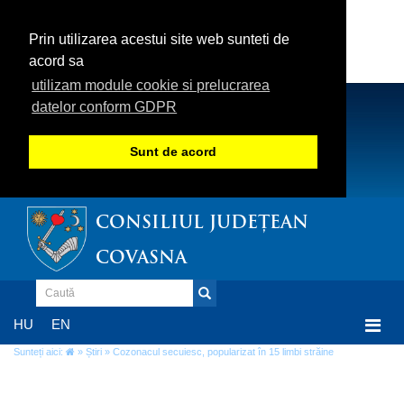
Prin utilizarea acestui site web sunteti de
acord sa
utilizam module cookie si prelucrarea
datelor conform GDPR
Sunt de acord
CONSILIUL JUDEȚEAN
COVASNA
Togg
HU
EN
navi
Sunteți aici:
»
Știri
» Cozonacul secuiesc, popularizat în 15 limbi străine
Cozonacul secuiesc, popularizat în 15 limbi