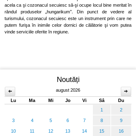
acela ca şi cozonacul secuiesc să-şi ocupe locul bine meritat în
rândul produselor „hungarikum”. Din punct de vedere al
turismului, cozonacul secuiesc este un instrument prin care ne
putem furişa în inimile celor dornici de călătorie şi vom putea
vinde serviciile oferite în regiune.
Noutăți
august 2026
Lu
Ma
Mi
Jo
Vi
Sâ
Du
1
2
3
4
5
6
7
8
9
10
11
12
13
14
15
16