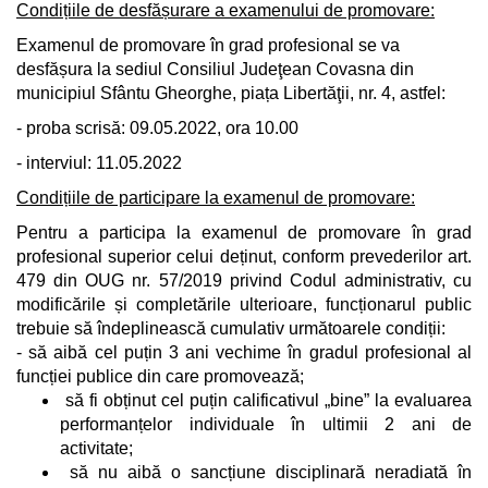
Condițiile de desfășurare a examenului de promovare:
Examenul de promovare în grad profesional se va
desfășura la sediul Consiliul Judeţean Covasna din
municipiul Sfântu Gheorghe, piața Libertăţii, nr. 4, astfel:
- proba scrisă: 09.05.2022, ora 10.00
- interviul: 11.05.2022
Condițiile de participare la examenul de promovare:
Pentru a participa la examenul de promovare în grad
profesional superior celui deținut, conform prevederilor art.
479 din OUG nr. 57/2019
privind Codul administrativ
, cu
modificările și completările ulterioare
, funcționarul public
trebuie să îndeplinească cumulativ următoarele condiții:
- să aibă cel puțin 3 ani vechime în gradul profesional al
funcției publice din care promovează;
să fi obținut cel puțin calificativul „bine” la evaluarea
performanțelor individuale în ultimii 2 ani de
activitate;
să nu aibă o sancțiune disciplinară neradiată în