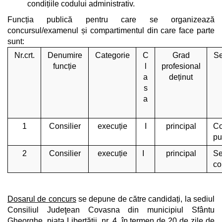
condițiile codului administrativ.
Funcția publică pentru care se organizează
concursul/examenul și compartimentul din care face parte
sunt:
Nr.crt.
Denumire
Categorie
C
Grad
Se
funcție
l
profesional
a
deținut
s
a
1
Consilier
execuție
I
principal
C
pu
2
Consilier
execuție
I
principal
S
co
Dosarul de concurs
se depune de către candidați, la sediul
Consiliul Judeţean Covasna din municipiul Sfântu
Gheorghe, piața Libertăţii, nr. 4, în termen de 20 de zile de