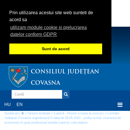
Prin utilizarea acestui site web sunteti de
acord sa
utilizam module cookie si prelucrarea
datelor conform GDPR
Sunt de acord
CONSILIUL JUDEȚEAN
COVASNA
Togg
HU
EN
navi
Sunteți aici:
»
Despre instituție
»
Carieră - Posturi scoase la concurs
» Consiliul
Judeţean Covasna organizează în data de 09.05.2022 - proba scrisă, examenul de
promovare în grad profesional imediat superior celui deținut