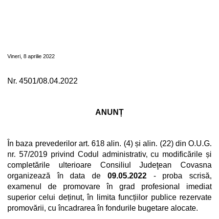
Consiliul Judeţean Covasna organizează în
data de 09.05.2022 - proba scrisă,
examenul de promovare în grad profesional
imediat superior celui deținut
Vineri, 8 aprilie 2022
Nr. 4501/08.04.2022
ANUNȚ
În baza prevederilor art. 618 alin. (4) și alin. (22) din O.U.G.
nr. 57/2019 privind Codul administrativ, cu modificările și
completările ulterioare Consiliul Judeţean Covasna
organizează în data de
09.05.2022
- proba scrisă,
examenul de promovare în grad profesional imediat
superior celui deținut, în limita funcțiilor publice rezervate
promovării, cu încadrarea în fondurile bugetare alocate.