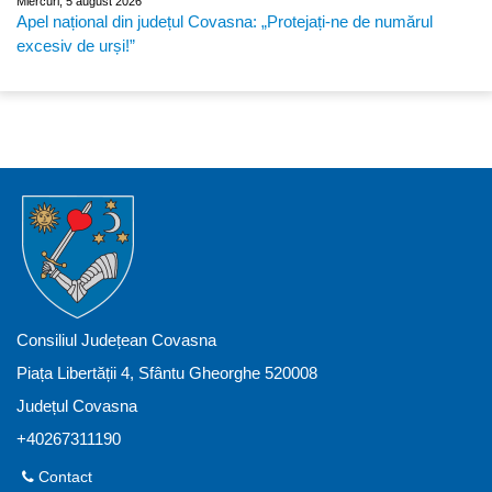
Miercuri, 5 august 2026
Apel național din județul Covasna: „Protejați-ne de numărul
excesiv de urși!”
Consiliul Județean Covasna
Piața Libertății 4, Sfântu Gheorghe 520008
Județul Covasna
+40267311190
Contact