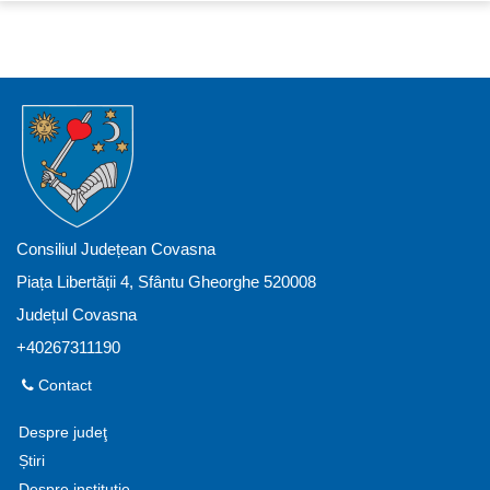
Consiliul Județean Covasna
Piața Libertății 4, Sfântu Gheorghe 520008
Județul Covasna
+40267311190
Contact
Despre judeţ
Știri
Despre instituție