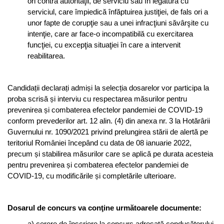
ori contra autorităţii, de serviciu sau în legătură cu
serviciul, care împiedică înfăptuirea justiţiei, de fals ori a
unor fapte de corupţie sau a unei infracţiuni săvârşite cu
intenţie, care ar face-o incompatibilă cu exercitarea
funcţiei, cu excepţia situaţiei în care a intervenit
reabilitarea.
Candidații declarați admiși la selecția dosarelor vor participa la
proba scrisă și interviu cu respectarea măsurilor pentru
prevenirea și combaterea efectelor pandemiei de COVID-19
conform prevederilor art. 12 alin. (4) din anexa nr. 3 la Hotărârii
Guvernului nr. 1090/2021 privind prelungirea stării de alertă pe
teritoriul României începând cu data de 08 ianuarie 2022,
precum și stabilirea măsurilor care se aplică pe durata acesteia
pentru prevenirea și combaterea efectelor pandemiei de
COVID-19, cu modificările și completările ulterioare.
Dosarul de concurs va conţine următoarele documente:
a) cerere de înscriere la concurs adresată conducătorului