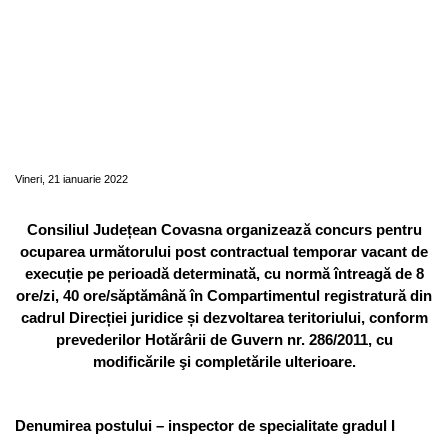
Concurs pentru ocuparea postului
contractual temporar vacant de execuție pe
perioadă determinată, în Compartimentul
registratură din cadrul Direcției juridice și
dezvoltarea teritoriului - inspector de
specialitate gradul I
Vineri, 21 ianuarie 2022
Consiliul Județean Covasna organizează concurs pentru
ocuparea următorului post contractual temporar vacant de
execuție pe perioadă determinată, cu normă întreagă de 8
ore/zi, 40 ore/săptămână în Compartimentul registratură din
cadrul Direcției juridice și dezvoltarea teritoriului, conform
prevederilor Hotărârii de Guvern nr. 286/2011, cu
modificările şi completările ulterioare.
Denumirea postului – inspector de specialitate gradul I