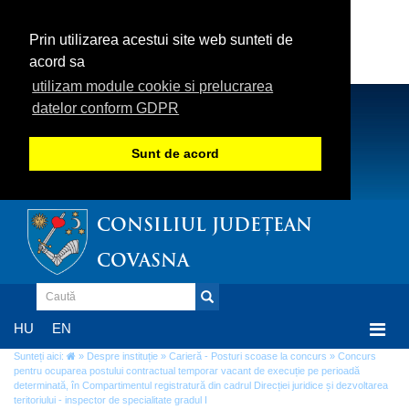
Prin utilizarea acestui site web sunteti de
acord sa
utilizam module cookie si prelucrarea
datelor conform GDPR
Sunt de acord
CONSILIUL JUDEȚEAN
COVASNA
Togg
HU
EN
navi
Sunteți aici:
»
Despre instituție
»
Carieră - Posturi scoase la concurs
» Concurs
pentru ocuparea postului contractual temporar vacant de execuție pe perioadă
determinată, în Compartimentul registratură din cadrul Direcției juridice și dezvoltarea
teritoriului - inspector de specialitate gradul I