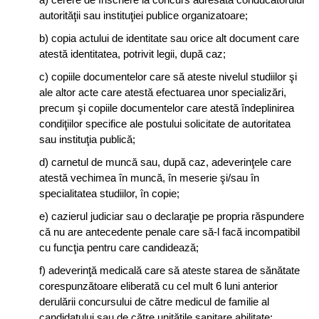
autorităţii sau instituţiei publice organizatoare;
b) copia actului de identitate sau orice alt document care
atestă identitatea, potrivit legii, după caz;
c) copiile documentelor care să ateste nivelul studiilor şi
ale altor acte care atestă efectuarea unor specializări,
precum şi copiile documentelor care atestă îndeplinirea
condiţiilor specifice ale postului solicitate de autoritatea
sau instituţia publică;
d) carnetul de muncă sau, după caz, adeverinţele care
atestă vechimea în muncă, în meserie şi/sau în
specialitatea studiilor, în copie;
e) cazierul judiciar sau o declaraţie pe propria răspundere
că nu are antecedente penale care să-l facă incompatibil
cu funcţia pentru care candidează;
f) adeverinţă medicală care să ateste starea de sănătate
corespunzătoare eliberată cu cel mult 6 luni anterior
derulării concursului de către medicul de familie al
candidatului sau de către unităţile sanitare abilitate;