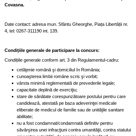
Covasna.
Date contact: adresa mun. Sfântu Gheorghe, Piața Libertății nr.
4, tel: 0267-311190 int. 139.
Condițiile generale de participare la concurs:
Condițiile generale conform art. 3 din Regulamentul-cadru:
cetăţenie română şi domiciliul în România;
cunoaşterea limbii române scris şi vorbit;
vârsta minimă reglementată de prevederile legale;
capacitate deplină de exerciţiu;
stare de sănătate corespunzătoare postului pentru care
candidează, atestată pe baza adeverinţei medicale
eliberate de medicul de familie sau de unităţile sanitare
abilitate;
nu a fost condamnat/condamnată definitiv pentru
săvârşirea unei infracţiuni contra umanităţii, contra statului