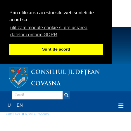
Prin utilizarea acestui site web sunteti de
acord sa
utilizam module cookie si prelucrarea
datelor conform GDPR
Sunt de acord
CONSILIUL JUDEȚEAN
COVASNA
Togg
HU
EN
navi
Sunteți aici:
»
Știri
» Concurs
Concurs