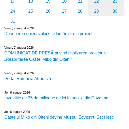
17
18
19
20
21
22
23
24
25
26
27
28
29
30
31
Vineri, 7 august 2026
Descrierea obiectivului și a lucrărilor din proiect
Vineri, 7 august 2026
COMUNICAT DE PRESĂ privind finalizarea proiectului
„Reabilitarea Castel Mikó din Olteni”
Vineri, 7 august 2026
Portal România Atractivă
Joi, 6 august 2026
Investiție de 35 de milioane de lei în școlile din Covasna
Joi, 6 august 2026
Castelul Mikó din Olteni devine Muzeul Ecvestru Secuiesc