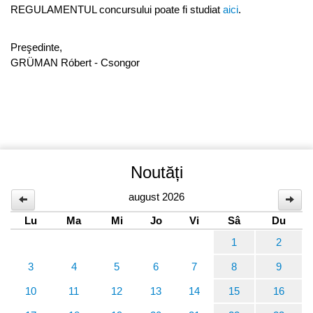
REGULAMENTUL concursului poate fi studiat
aici
.
Preşedinte,
GRÜMAN Róbert - Csongor
Noutăți
august 2026
Lu
Ma
Mi
Jo
Vi
Sâ
Du
1
2
3
4
5
6
7
8
9
10
11
12
13
14
15
16