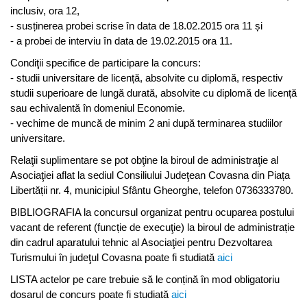
inclusiv, ora 12,
- susținerea probei scrise în data de 18.02.2015 ora 11 și
- a probei de interviu în data de 19.02.2015 ora 11.
Condiţii specifice de participare la concurs:
- studii universitare de licență, absolvite cu diplomă, respectiv
studii superioare de lungă durată, absolvite cu diplomă de licență
sau echivalentă în domeniul Economie.
- vechime de muncă de minim 2 ani după terminarea studiilor
universitare.
Relaţii suplimentare se pot obţine la biroul de administraţie al
Asociaţiei aflat la sediul Consiliului Judeţean Covasna din Piața
Libertății nr. 4, municipiul Sfântu Gheorghe, telefon 0736333780.
BIBLIOGRAFIA la concursul organizat pentru ocuparea postului
vacant de referent (funcție de execuţie) la biroul de administrație
din cadrul aparatului tehnic al Asociaţiei pentru Dezvoltarea
Turismului în judeţul Covasna poate fi studiată
aici
LISTA actelor pe care trebuie să le conțină în mod obligatoriu
dosarul de concurs poate fi studiată
aici