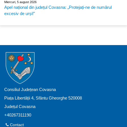
Miercuri, 5 august 2026
Apel național din județul Covasna: „Protejați-ne de numărul
excesiv de urși!”
Consiliul Județean Covasna
Piața Libertății 4, Sfântu Gheorghe 520008
Județul Covasna
+40267311190
Contact