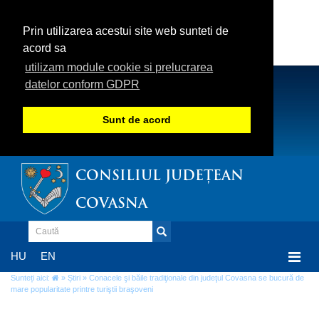
Prin utilizarea acestui site web sunteti de
acord sa
utilizam module cookie si prelucrarea
datelor conform GDPR
Sunt de acord
CONSILIUL JUDEȚEAN
COVASNA
Togg
HU
EN
navi
Sunteți aici:
»
Știri
» Conacele şi băile tradiţionale din judeţul Covasna se bucură de
mare popularitate printre turiştii braşoveni
Conacele şi băile tradiţionale din judeţul