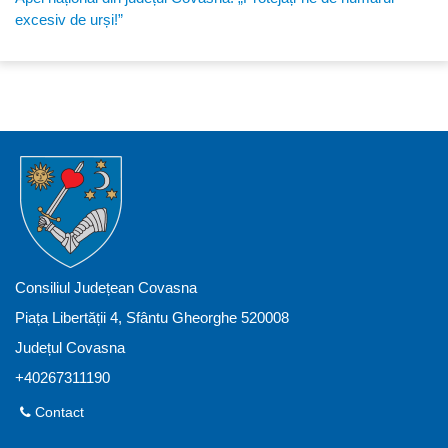
excesiv de urși!”
Consiliul Județean Covasna
Piața Libertății 4, Sfântu Gheorghe 520008
Județul Covasna
+40267311190
Contact