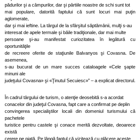
pădurilor şi a câmpurilor, dar şi pârtiile noastre de schi sunt tot
mai populare, datorită faptului că sunt locuri mai puţin
aglomerate,
dar şi mai ieftine. La târgul de la sfârşitul săptămânii, mulţi s-au
interesat de apele termale şi băile tradiţionale, dar mai multe
persoane şi-au manifestat curiozitatea în legătură cu
oportunităţile
de recreere oferite de staţiunile Balvanyos şi Covasna. De
asemenea,
s-au bucurat de un mare succes cataloagele «Cele şapte
minuni ale
judeţului Covasna» şi «Ţinutul Secuiesc»” – a explicat directorul.
În cadrul târgului de turism, o atenţie deosebită s-a acordat
conacelor din judeţul Covasna, fapt care a confirmat pe deplin
convingerea specialiştilor locali din domeniul turismului că
pachetele
turistice pentru castele şi conace merită dezvoltate, deoarece
există
cerere pe piaţă. Pe lângă faptul că vizitează cu plăcere aceste