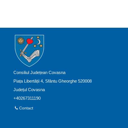
Consiliul Județean Covasna
Piața Libertății 4, Sfântu Gheorghe 520008
Județul Covasna
+40267311190
Contact