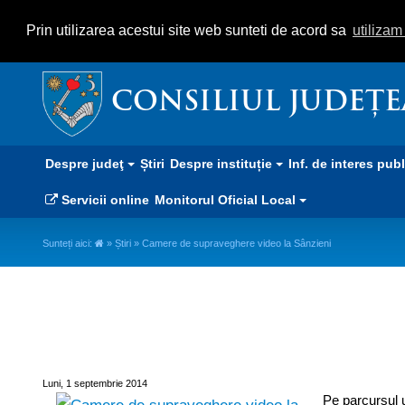
Prin utilizarea acestui site web sunteti de acord sa
utiliza
CONSILIUL JUDEȚ
Despre judeţ
Știri
Despre instituție
Inf. de interes pub
Servicii online
Monitorul Oficial Local
Sunteți aici:
»
Știri
» Camere de supraveghere video la Sânzieni
Camere de supraveghere video 
Luni, 1 septembrie 2014
Pe parcursul 