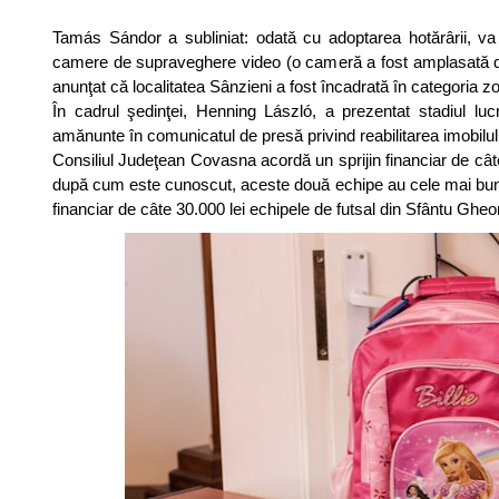
Tamás Sándor a subliniat: odată cu adoptarea hotărârii, v
camere de supraveghere video (o cameră a fost amplasată dej
anunţat că localitatea Sânzieni a fost încadrată în categoria zon
În cadrul şedinţei, Henning László, a prezentat stadiul luc
amănunte în comunicatul de presă privind reabilitarea imobilul
Consiliul Judeţean Covasna acordă un sprijin financiar de cât
după cum este cunoscut, aceste două echipe au cele mai bune 
financiar de câte 30.000 lei echipele de futsal din Sfântu Ghe