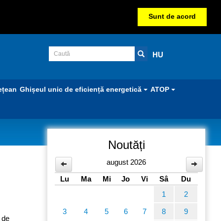
Sunt de acord
HU
ețean
Ghișeul unic de eficiență energetică
ATOP
Noutăți
august 2026
Lu
Ma
Mi
Jo
Vi
Sâ
Du
1
2
3
4
5
6
7
8
9
 de