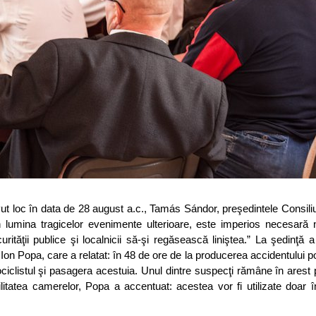
ut loc în data de 28 august a.c., Tamás Sándor, preşedintele Consili
 lumina tragicelor evenimente ulterioare, este imperios necesară 
rităţii publice şi localnicii să-şi regăsească liniştea.” La şedinţă a 
on Popa, care a relatat: în 48 de ore de la producerea accidentului poli
iclistul şi pasagera acestuia. Unul dintre suspecţi rămâne în arest p
 utilitatea camerelor, Popa a accentuat: acestea vor fi utilizate doar 