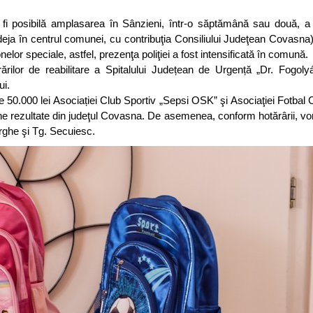
a fi posibilă amplasarea în Sânzieni, într-o săptămână sau două, 
a în centrul comunei, cu contribuţia Consiliului Judeţean Covasna)
elor speciale, astfel, prezenţa poliţiei a fost intensificată în comună.
rărilor de reabilitare a Spitalului Județean de Urgență „Dr. Fogoly
ui.
e 50.000 lei Asociației Club Sportiv „Sepsi OSK” şi Asociaţiei Fotbal
rezultate din judeţul Covasna. De asemenea, conform hotărârii, vor 
orghe şi Tg. Secuiesc.