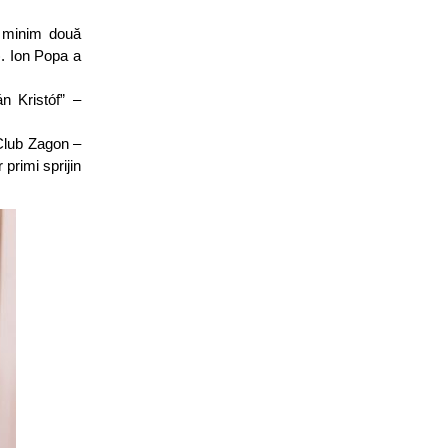
a minim două
. Ion Popa a
án Kristóf” –
 Club Zagon –
primi sprijin