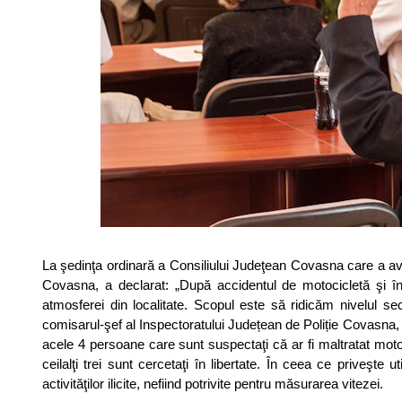
La şedinţa ordinară a Consiliului Judeţean Covasna care a av
Covasna, a declarat: „După accidentul de motocicletă şi în
atmosferei din localitate. Scopul este să ridicăm nivelul secu
comisarul-şef al Inspectoratului Județean de Poliție Covasna, I
acele 4 persoane care sunt suspectaţi că ar fi maltratat motoc
ceilalţi trei sunt cercetaţi în libertate. În ceea ce priveşte
activităţilor ilicite, nefiind potrivite pentru măsurarea vitezei.