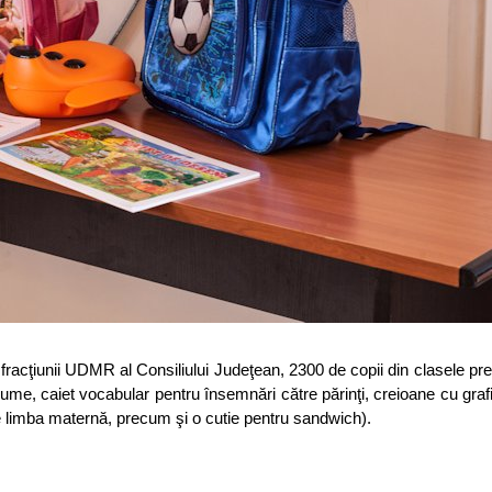
fracţiunii UDMR al Consiliului Judeţean, 2300 de copii din clasele pre
ume, caiet vocabular pentru însemnări către părinţi, creioane cu grafit
e limba maternă, precum şi o cutie pentru sandwich).