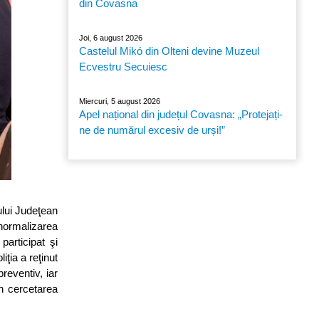
din Covasna
Joi, 6 august 2026
Castelul Mikó din Olteni devine Muzeul
Ecvestru Secuiesc
Miercuri, 5 august 2026
Apel național din județul Covasna: „Protejați-
ne de numărul excesiv de urși!”
ului Judeţean
normalizarea
participat şi
ţia a reţinut
reventiv, iar
în cercetarea