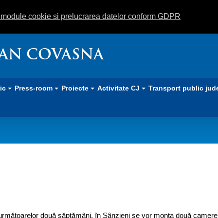
m module cookie si prelucrarea datelor conform GDPR
EAN COVASNA
lic
Press-room
Proiecte
Activitate CJ
Transport public jud
la Sânzieni
următoarelor două săptămâni, în Sânzieni se vor monta două camere