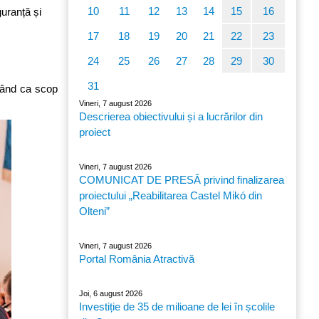
10
11
12
13
14
15
16
uranță și
17
18
19
20
21
22
23
24
25
26
27
28
29
30
31
vând ca scop
Vineri, 7 august 2026
Descrierea obiectivului și a lucrărilor din
proiect
Vineri, 7 august 2026
COMUNICAT DE PRESĂ privind finalizarea
proiectului „Reabilitarea Castel Mikó din
Olteni”
Vineri, 7 august 2026
Portal România Atractivă
Joi, 6 august 2026
Investiție de 35 de milioane de lei în școlile