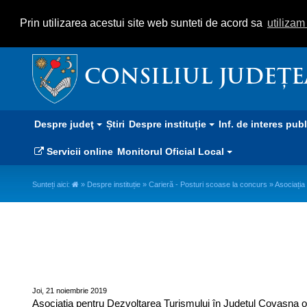
Prin utilizarea acestui site web sunteti de acord sa
utiliza
CONSILIUL JUDEȚ
Despre judeţ
Știri
Despre instituție
Inf. de interes pub
Servicii online
Monitorul Oficial Local
Sunteți aici:
»
Despre instituție
»
Carieră - Posturi scoase la concurs
» Asociația
Asociația pentru Dezvoltarea T
concurs
Joi, 21 noiembrie 2019
Asociația pentru Dezvoltarea Turismului în Județul Covasna or