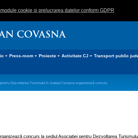
m module cookie si prelucrarea datelor conform GDPR
EAN COVASNA
lic
Press-room
Proiecte
Activitate CJ
Transport public jud
 pentru Dezvoltarea Turismului în Județul Covasna organizează concurs
urismului în Județul Covasna organi
ganizează concurs la sediul Asociației pentru Dezvoltarea Turismului