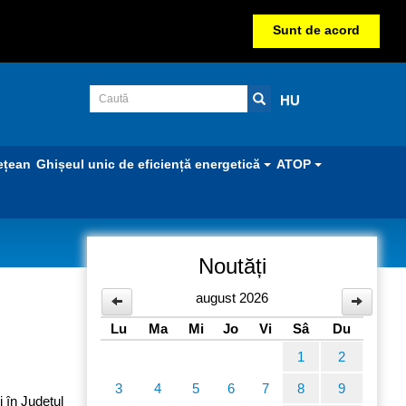
Sunt de acord
HU
ețean
Ghișeul unic de eficiență energetică
ATOP
Noutăți
zează
august 2026
Lu
Ma
Mi
Jo
Vi
Sâ
Du
1
2
3
4
5
6
7
8
9
 în Județul