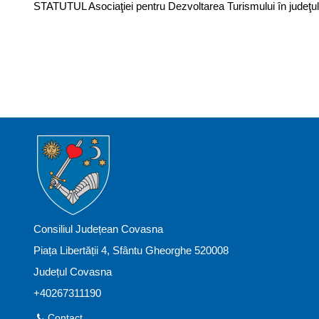
STATUTUL Asociaţiei pentru Dezvoltarea Turismului în judeţul
Consiliul Județean Covasna
Piața Libertății 4, Sfântu Gheorghe 520008
Județul Covasna
+40267311190
Contact