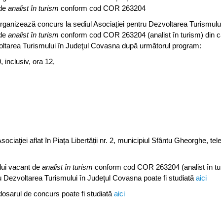
 de
analist în turism
conform cod COR 263204
ganizează concurs la sediul Asociației pentru Dezvoltarea Turismului
 de
analist în turism
conform cod COR 263204 (analist în turism) din c
voltarea Turismului în Judeţul Covasna după următorul program:
 inclusiv, ora 12,
sociaţiei aflat în Piața Libertății nr. 2, municipiul Sfântu Gheorghe, tel
lui vacant de
analist în turism
conform cod COR 263204 (analist în tu
ru Dezvoltarea Turismului în Judeţul Covasna poate fi studiată
aici
 dosarul de concurs poate fi studiată
aici