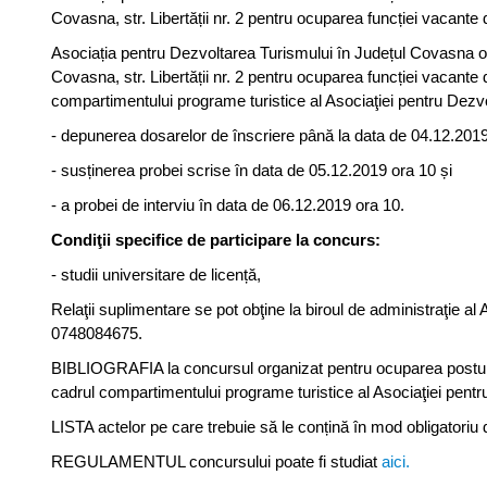
Covasna, str. Libertății nr. 2 pentru ocuparea funcției vacante
Asociația pentru Dezvoltarea Turismului în Județul Covasna or
Covasna, str. Libertății nr. 2 pentru ocuparea funcției vacante
compartimentului programe turistice al Asociaţiei pentru Dez
- depunerea dosarelor de înscriere până la data de 04.12.2019,
- susținerea probei scrise în data de 05.12.2019 ora 10 și
- a probei de interviu în data de 06.12.2019 ora 10.
Condiţii specifice de participare la concurs:
- studii universitare de licență,
Relaţii suplimentare se pot obţine la biroul de administraţie al A
0748084675.
BIBLIOGRAFIA la concursul organizat pentru ocuparea postu
cadrul compartimentului programe turistice al Asociaţiei pent
LISTA actelor pe care trebuie să le conțină în mod obligatoriu
REGULAMENTUL concursului poate fi studiat
aici.