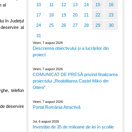
10
11
12
13
14
15
16
e al
17
18
19
20
21
22
23
ui în Județul
24
25
26
27
28
29
30
deservire al
31
Vineri, 7 august 2026
Descrierea obiectivului și a lucrărilor din
proiect
Vineri, 7 august 2026
COMUNICAT DE PRESĂ privind finalizarea
proiectului „Reabilitarea Castel Mikó din
Olteni”
rghe, telefon
Vineri, 7 august 2026
 de deservire
Portal România Atractivă
Joi, 6 august 2026
Investiție de 35 de milioane de lei în școlile