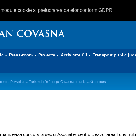
m module cookie si prelucrarea datelor conform GDPR
EAN COVASNA
lic
Press-room
Proiecte
Activitate CJ
Transport public jud
 pentru Dezvoltarea Turismului în Județul Covasna organizează concurs
urismului în Județul Covasna organi
ganizează concurs la sediul Asociației pentru Dezvoltarea Turismului