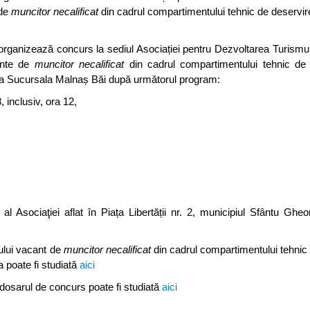
 de
muncitor necalificat
din cadrul compartimentului tehnic de deservir
rganizează concurs la sediul Asociației pentru Dezvoltarea Turismul
cante de
muncitor necalificat
din cadrul compartimentului tehnic de 
 la Sucursala Malnaș Băi după următorul program:
 inclusiv, ora 12,
al Asociaţiei aflat în Piața Libertății nr. 2, municipiul Sfântu Gheo
ului vacant de
muncitor necalificat
din cadrul compartimentului tehnic
 poate fi studiată
aici
 dosarul de concurs poate fi studiată
aici