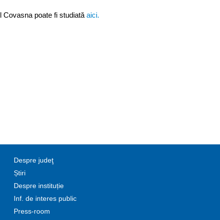
ul Covasna poate fi studiată
aici.
Despre judeţ
Știri
Despre instituție
Inf. de interes public
Press-room