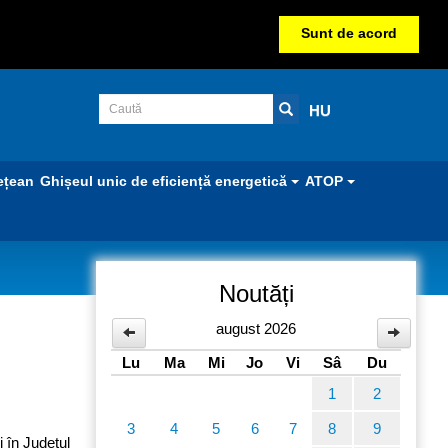
Sunt de acord
HU
ețean
Ghișeul unic de eficiență energetică
ATOP
Noutăți
zează
august 2026
Lu
Ma
Mi
Jo
Vi
Sâ
Du
1
2
3
4
5
6
7
8
9
 în Județul