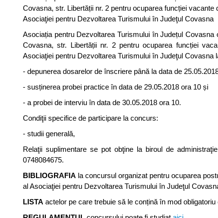
Covasna, str. Libertății nr. 2 pentru ocuparea funcției vacante
Asociaţiei pentru Dezvoltarea Turismului în Judeţul Covasna
Asociația pentru Dezvoltarea Turismului în Județul Covasna o
Covasna, str. Libertății nr. 2 pentru ocuparea funcției va
Asociaţiei pentru Dezvoltarea Turismului în Judeţul Covasna
- depunerea dosarelor de înscriere până la data de 25.05.2018,
- susținerea probei practice în data de 29.05.2018 ora 10 și
- a probei de interviu în data de 30.05.2018 ora 10.
Condiţii specifice de participare la concurs:
- studii generală,
Relaţii suplimentare se pot obţine la biroul de administraţie 
0748084675.
BIBLIOGRAFIA
la concursul organizat pentru ocuparea post
al Asociaţiei pentru Dezvoltarea Turismului în Judeţul Covasna
LISTA
actelor pe care trebuie să le conțină în mod obligatoriu
REGULAMENTUL
concursului poate fi studiat
aici.