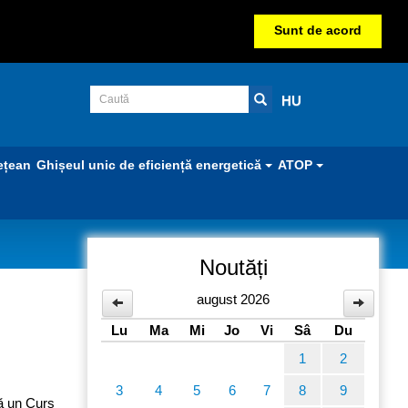
Sunt de acord
HU
ețean
Ghișeul unic de eficiență energetică
ATOP
Noutăți
iul
august 2026
Lu
Ma
Mi
Jo
Vi
Sâ
Du
1
2
3
4
5
6
7
8
9
ă un Curs