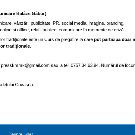
unicare Balázs Gábor)
care: vânzări, publicitate, PR, social media, imagine, branding,
online și offline, relații publice, comunicare în momente de criză.
or tradiţionale este un Curs de pregătire la care
pot participa doar 
or tradiţionale
.
esa presskmmk@gmail.com sau la tel. 0757.34.63.84. Numărul de locuri 
Judeţului Covasna.
Despre judeţ