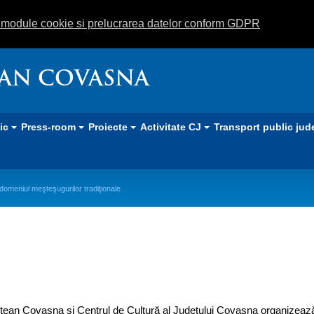
m module cookie si prelucrarea datelor conform GDPR
EAN COVASNA
lic
Press-room
Proiecte
Activitate CJ
Transport public jud
 domeniul meşteşugurilor tradiţionale
de marketing și comunicare în domen
ețean Covasna și Centrul de Cultură al Judeţului Covasna organizeaz