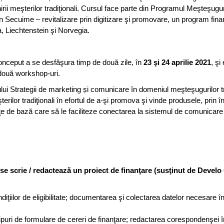
inirii meşterilor tradiţionali. Cursul face parte din Programul Meşteşugur
in Secuime – revitalizare prin digitizare şi promovare, un program fina
a, Liechtenstein şi Norvegia.
onceput a se desfăşura timp de două zile, în
23 şi 24 aprilie 2021
, şi
 două workshop-uri.
lui Strategii de marketing și comunicare în domeniul meşteşugurilor tr
terilor tradiţionali în efortul de a-şi promova şi vinde produsele, prin 
e de bază care să le faciliteze conectarea la sistemul de comunicare 
 scrie / redactează un proiect de finanţare (susţinut de Devel
diţiilor de eligibilitate; documentarea şi colectarea datelor necesare 
 tipuri de formulare de cereri de finanţare; redactarea corespondenşei î