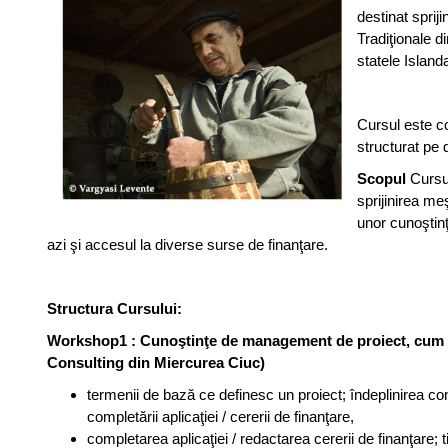
destinat sprij
Tradiţionale d
statele Island
Cursul este c
structurat pe
Scopul
Cursu
sprijinirea meş
unor cunoştinţ
azi şi accesul la diverse surse de finanţare.
Structura Cursului:
Workshop1 : Cunoştinţe de management de proiect, cum se
Consulting din Miercurea Ciuc)
termenii de bază ce definesc un proiect; îndeplinirea con
completării aplicaţiei / cererii de finanţare,
completarea aplicaţiei / redactarea cererii de finanţare;