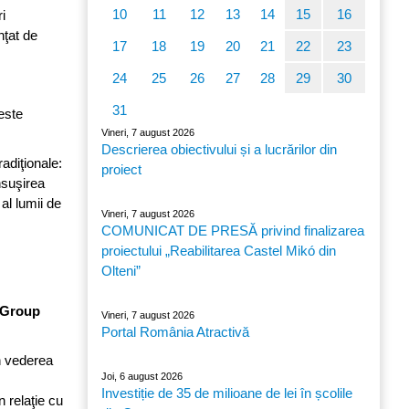
10
11
12
13
14
15
16
i
nţat de
17
18
19
20
21
22
23
24
25
26
27
28
29
30
31
 este
Vineri, 7 august 2026
Descrierea obiectivului și a lucrărilor din
adiţionale:
proiect
însuşirea
al lumii de
Vineri, 7 august 2026
COMUNICAT DE PRESĂ privind finalizarea
proiectului „Reabilitarea Castel Mikó din
Olteni”
o Group
Vineri, 7 august 2026
Portal România Atractivă
în vederea
Joi, 6 august 2026
Investiție de 35 de milioane de lei în școlile
n relaţie cu