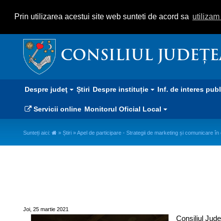
Prin utilizarea acestui site web sunteti de acord sa
utiliza
CONSILIUL JUDEȚ
Despre judeţ
Știri
Despre instituție
Inf. de interes pub
Servicii online
Monitorul Oficial Local
Sunteți aici:
»
Știri
» Apel de participare - Strategii de marketing și comunicare în
Apel de participare - Strategii 
meşteşugurilor tradiţionale
Joi, 25 martie 2021
Consiliul Jud