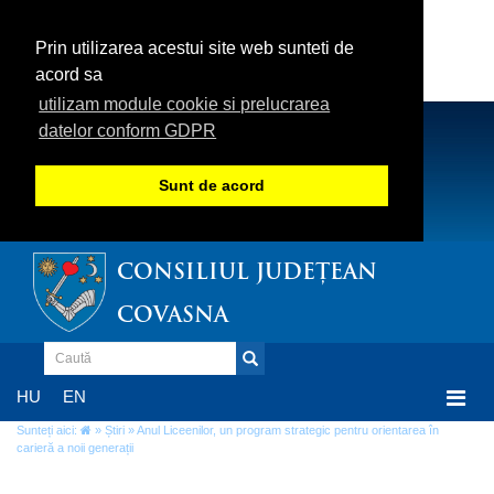
Prin utilizarea acestui site web sunteti de
acord sa
utilizam module cookie si prelucrarea
datelor conform GDPR
Sunt de acord
CONSILIUL JUDEȚEAN
COVASNA
Togg
HU
EN
navi
Sunteți aici:
»
Știri
» Anul Liceenilor, un program strategic pentru orientarea în
carieră a noii generații
Anul Liceenilor, un program strategic