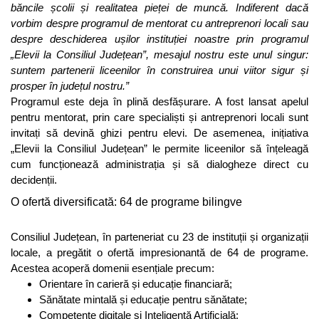
băncile școlii și realitatea pieței de muncă. Indiferent dacă
vorbim despre programul de mentorat cu antreprenori locali sau
despre deschiderea ușilor instituției noastre prin programul
„Elevii la Consiliul Județean”, mesajul nostru este unul singur:
suntem partenerii liceenilor în construirea unui viitor sigur și
prosper în județul nostru.”
Programul este deja în plină desfășurare. A fost lansat apelul
pentru mentorat, prin care specialiști și antreprenori locali sunt
invitați să devină ghizi pentru elevi. De asemenea, inițiativa
„Elevii la Consiliul Județean” le permite liceenilor să înțeleagă
cum funcționează administrația și să dialogheze direct cu
decidenții.
O ofertă diversificată: 64 de programe bilingve
Consiliul Județean, în parteneriat cu 23 de instituții și organizații
locale, a pregătit o ofertă impresionantă de 64 de programe.
Acestea acoperă domenii esențiale precum:
Orientare în carieră și educație financiară;
Sănătate mintală și educație pentru sănătate;
Competențe digitale și Inteligență Artificială;