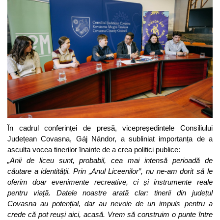
În cadrul conferinței de presă, vicepreședintele Consiliului
Județean Covasna, Gáj Nándor, a subliniat importanța de a
asculta vocea tinerilor înainte de a crea politici publice:
„Anii de liceu sunt, probabil, cea mai intensă perioadă de
căutare a identității. Prin „Anul Liceenilor”, nu ne-am dorit să le
oferim doar evenimente recreative, ci și instrumente reale
pentru viață. Datele noastre arată clar: tinerii din județul
Covasna au potențial, dar au nevoie de un impuls pentru a
crede că pot reuși aici, acasă. Vrem să construim o punte între