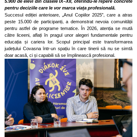
5.900 de elevi din clasele IX–XII, oferindu-le repere concrete
pentru deciziile care le vor marca viața profesională.
Succesul ediției anterioare, „Anul Copiilor 2025”, care a atras
peste 15.000 de participanți, a demonstrat nevoia comunității
pentru astfel de programe tematice. În 2026, atenția se mută
către liceeni, aflați în pragul unor alegeri fundamentale pentru
educația și cariera lor. Scopul principal este transformarea
județului Covasna într-un spațiu în care tinerii să nu se simtă
doar acasă, ci și capabili să se împlinească profesional.