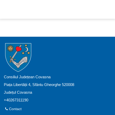
Consiliul Județean Covasna
Piața Libertății 4, Sfântu Gheorghe 520008
Județul Covasna
+40267311190
Contact