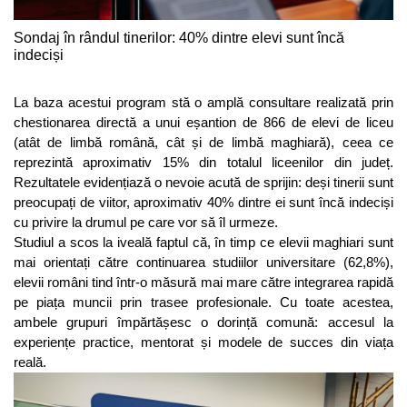
Sondaj în rândul tinerilor: 40% dintre elevi sunt încă
indeciși
La baza acestui program stă o amplă consultare realizată prin
chestionarea directă a unui eșantion de 866 de elevi de liceu
(atât de limbă română, cât și de limbă maghiară), ceea ce
reprezintă aproximativ 15% din totalul liceenilor din județ.
Rezultatele evidențiază o nevoie acută de sprijin: deși tinerii sunt
preocupați de viitor, aproximativ 40% dintre ei sunt încă indeciși
cu privire la drumul pe care vor să îl urmeze.
Studiul a scos la iveală faptul că, în timp ce elevii maghiari sunt
mai orientați către continuarea studiilor universitare (62,8%),
elevii români tind într-o măsură mai mare către integrarea rapidă
pe piața muncii prin trasee profesionale. Cu toate acestea,
ambele grupuri împărtășesc o dorință comună: accesul la
experiențe practice, mentorat și modele de succes din viața
reală.