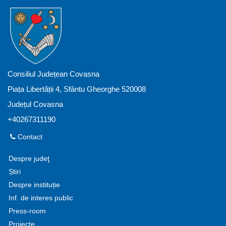
Consiliul Județean Covasna
Piața Libertății 4, Sfântu Gheorghe 520008
Județul Covasna
+40267311190
Contact
Despre judeţ
Știri
Despre instituție
Inf. de interes public
Press-room
Proiecte