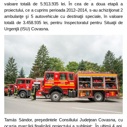
valoare totală de 5.913.935 lei. În cea de a doua etapă a
proiectului, ce a cuprins perioada 2012–2014, s-au achiziţionat 2
ambulanţe şi 5 autovehicule cu destinaţii speciale, în valoare
totală de 3.458.935 lei, pentru Inspectoratul pentru Situaţii de
Urgenţă (ISU) Covasna.
Tamás Sándor, preşedintele Consiliului Judeţean Covasna, cu
ocazia marcării finalizării proiectului a subliniat: „În ultimii 4 ani,