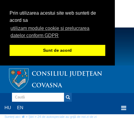
Prin utilizarea acestui site web sunteti de
acord sa
utilizam module cookie si prelucrarea
datelor conform GDPR
Sunt de acord
CONSILIUL JUDEȚEAN
COVASNA
Togg
HU
EN
navi
Sunteți aici:
»
Știri
» 24 de autospeciale au grijă de noi zi de zi
24 de autospeciale au grijă de noi zi de zi