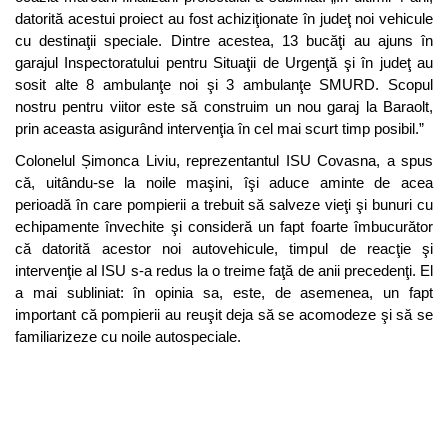
datorită acestui proiect au fost achiziţionate în judeţ noi vehicule
cu destinaţii speciale. Dintre acestea, 13 bucăţi au ajuns în
garajul Inspectoratului pentru Situaţii de Urgenţă şi în judeţ au
sosit alte 8 ambulanţe noi şi 3 ambulanţe SMURD. Scopul
nostru pentru viitor este să construim un nou garaj la Baraolt,
prin aceasta asigurând intervenţia în cel mai scurt timp posibil.”
Colonelul Șimonca Liviu, reprezentantul ISU Covasna, a spus
că, uitându-se la noile maşini, îşi aduce aminte de acea
perioadă în care pompierii a trebuit să salveze vieţi şi bunuri cu
echipamente învechite şi consideră un fapt foarte îmbucurător
că datorită acestor noi autovehicule, timpul de reacţie şi
intervenţie al ISU s-a redus la o treime faţă de anii precedenţi. El
a mai subliniat: în opinia sa, este, de asemenea, un fapt
important că pompierii au reuşit deja să se acomodeze şi să se
familiarizeze cu noile autospeciale.