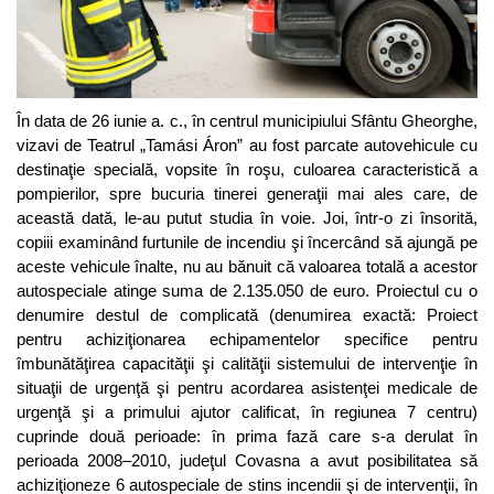
În data de 26 iunie a. c., în centrul municipiului Sfântu Gheorghe,
vizavi de Teatrul „Tamási Áron” au fost parcate autovehicule cu
destinaţie specială, vopsite în roşu, culoarea caracteristică a
pompierilor, spre bucuria tinerei generaţii mai ales care, de
această dată, le-au putut studia în voie. Joi, într-o zi însorită,
copiii examinând furtunile de incendiu şi încercând să ajungă pe
aceste vehicule înalte, nu au bănuit că valoarea totală a acestor
autospeciale atinge suma de 2.135.050 de euro. Proiectul cu o
denumire destul de complicată (denumirea exactă: Proiect
pentru achiziţionarea echipamentelor specifice pentru
îmbunătăţirea capacităţii şi calităţii sistemului de intervenţie în
situaţii de urgenţă şi pentru acordarea asistenţei medicale de
urgenţă şi a primului ajutor calificat, în regiunea 7 centru)
cuprinde două perioade: în prima fază care s-a derulat în
perioada 2008–2010, judeţul Covasna a avut posibilitatea să
achiziţioneze 6 autospeciale de stins incendii şi de intervenţii, în