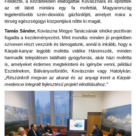
Felidézte, a kezdetekben ellátogattak Kovásznára és építettek
az ott látott mintára egy fa mofettát, Magyarország
legjelentősebb szén-dioxidos gázfürdőjét, amelyet mára a
térség egészségügyi központjává nőtte ki magát.
Tamás Sándor,
Kovászna Megye Tanácsának elnöke pozitívan
fogadta a kezdeményezést. Mint mondta: minden jó projektben
szívesen részt veszünk és támogatunk, annál is inkább, hogy a
Kárpát-kanyar legjobb mofetta vidéke Háromszék, minden
harmadik településen található gyógyforrás, akár házi mofetta
is, amelyeket érdemes megtekinteni és igénybe venni, például
Esztelneken, Bálványosfürdőn, Kovásznán vagy Hatolykán.
„Részünkről megvan az akarat és az anyagi keret a Kárpát-
medencei integrált fejlesztésű projekt elindításához.”