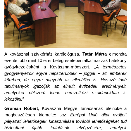
A kovásznai szívkórház kardiológusa,
Tatár Márta
elmondta
évente több mint 10 ezer beteg esetében alkalmazzák hatékony
gyógykezelésként a Kovászna-módszert.
„A természetes
gyógytényezők egyre népszerűbbek – joggal – az emberek
körében, de egyre nagyobb az ellenállás is. Hosszú távú
tanulmányok igazolják az elmúlt évtizedek eredményeit,
amelyeket célszerű lenne nemzetközi szaklapokban is
leközölni.”
Grüman Róbert
, Kovászna Megye Tanácsának alelnöke a
megbeszélésen kiemelte:
„az Európai Unió által nyújtott
pályázati lehetőségek kihasználása további lehetőségeket tud
biztosítani újabb kutatások elvégzésére, amelyek