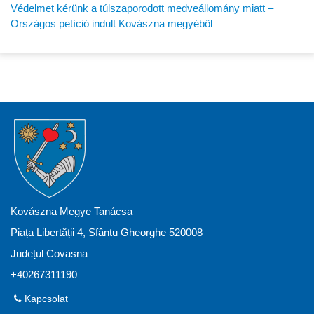
Védelmet kérünk a túlszaporodott medveállomány miatt –
Országos petíció indult Kovászna megyéből
Kovászna Megye Tanácsa
Piața Libertății 4, Sfântu Gheorghe 520008
Județul Covasna
+40267311190
Kapcsolat