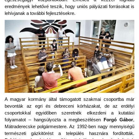
eredmények lehetővé teszik, hogy uniós pályázati forrásokat is
lehívjanak a további fejlesztésekre.
A magyar kormány által támogatott szakmai csoportba már
bevonták az egri és debreceni kórházakat, de az erdélyi
csoportokkal egyidőben szeretnék elkezdeni a kutatási
folyamatot – hangsúlyozta a megbeszélésen
Forgó Gábor
,
Mátraderecske polgármestere. Az 1992-ben nagy mennyiségű
természeti gázkitörést a település hasznára fordították.