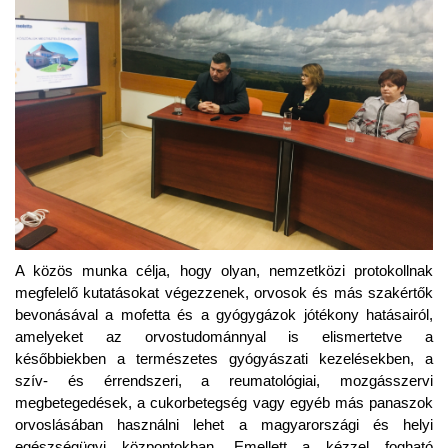
A közös munka célja, hogy olyan, nemzetközi protokollnak
megfelelő kutatásokat végezzenek, orvosok és más szakértők
bevonásával a mofetta és a gyógygázok jótékony hatásairól,
amelyeket az orvostudománnyal is elismertetve a
későbbiekben a természetes gyógyászati kezelésekben, a
szív- és érrendszeri, a reumatológiai, mozgásszervi
megbetegedések, a cukorbetegség vagy egyéb más panaszok
orvoslásában használni lehet a magyarországi és helyi
egészségügyi központokban. Emellett a kézzel fogható