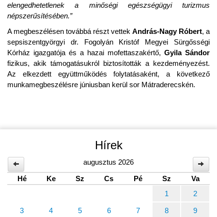
elengedhetetlenek a minőségi egészségügyi turizmus
népszerűsítésében.”
A megbeszélésen továbbá részt vettek
András-Nagy Róbert
, a
sepsiszentgyörgyi dr. Fogolyán Kristóf Megyei Sürgősségi
Kórház igazgatója és a hazai mofettaszakértő,
Gyila Sándor
fizikus, akik támogatásukról biztosították a kezdeményezést.
Az elkezdett együttműködés folytatásaként, a következő
munkamegbeszélésre júniusban kerül sor Mátraderecskén.
Hírek
augusztus 2026
Hé
Ke
Sz
Cs
Pé
Sz
Va
1
2
3
4
5
6
7
8
9