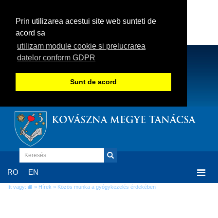
Prin utilizarea acestui site web sunteti de
acord sa
utilizam module cookie si prelucrarea
datelor conform GDPR
Sunt de acord
KOVÁSZNA MEGYE TANÁCSA
Togg
RO
EN
navi
Itt vagy:
»
Hírek
» Közös munka a gyógykezelés érdekében
Közös munka a gyógykezelés érdekében