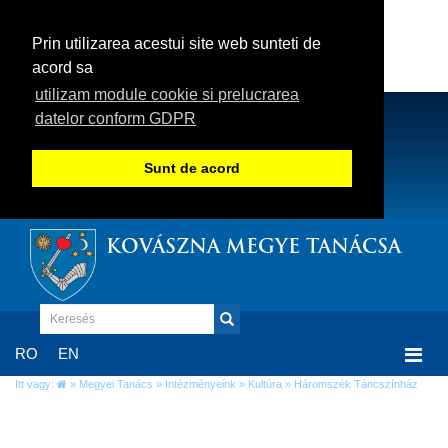
Prin utilizarea acestui site web sunteti de
acord sa
utilizam module cookie si prelucrarea
datelor conform GDPR
Sunt de acord
KOVÁSZNA MEGYE TANÁCSA
Togg
RO
EN
navi
Itt vagy:
»
Megyei Tanács
»
Intézményeink
»
Kultúra
» Háromszék Táncszínház
Háromszék Táncszínház