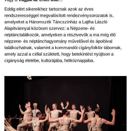
Eddig elért sikereikhez tartoznak azok az éves
rendszerességgel megvalósított rendezvénysorozatok is,
amelyeket a Háromszék Táncszínház a Lajtha László
Alapítvánnyal közösen szervez: a Népzene- és
néptánctalálkozók, amelyeken a résztvevők a ma még élő
népzene- és néptánchagyomány művelőivel és ápolóival
találkozhatnak, valamint a kommandói cigányfolklór tábornak,
amely azzal a céllal született, hogy betekintést nyújtson a
cigányság életébe, kultúrájába, hétköznapjaiba.