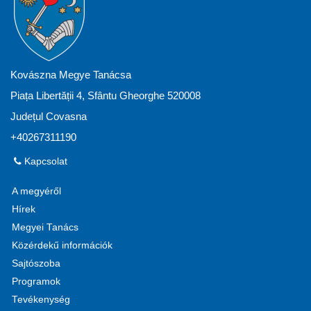
Kovászna Megye Tanácsa
Piața Libertății 4, Sfântu Gheorghe 520008
Județul Covasna
+40267311190
Kapcsolat
A megyéről
Hírek
Megyei Tanács
Közérdekű információk
Sajtószoba
Programok
Tevékenység