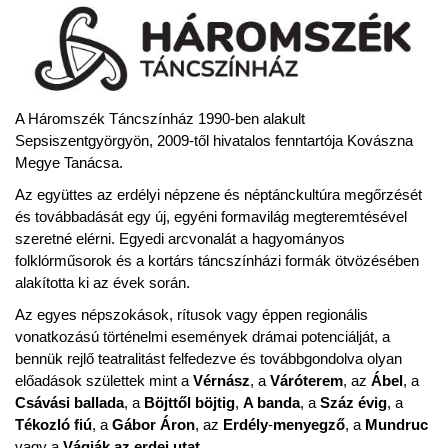
A Háromszék Táncszínház 1990-​ben alakult
Sepsiszentgyörgyön, 2009-​től hivatalos fenntartója Kovászna
Megye Tanácsa.
Az együttes az erdélyi népzene és néptánckultúra megőrzését
és továbbadását egy új, egyéni formavilág megteremtésével
szeretné elérni. Egyedi arcvonalát a hagyományos
folklórműsorok és a kortárs táncszínházi formák ötvözésében
alakította ki az évek során.
Az egyes népszokások, rítusok vagy éppen regionális
vonatkozású történelmi események drámai potenciálját, a
bennük rejlő teatralitást felfedezve és továbbgondolva olyan
előadások születtek mint a
Vérnász
, a
Váróterem
, az
Ábel
, a
Csávási ballada
, a
Böjttől böjtig
,
A banda
, a
Száz évig
, a
Tékozló fiú
, a
Gábor Áron
, az
Erdély
-
menyegző
, a
Mundruc
vagy a
Vágják az erdei utat
…