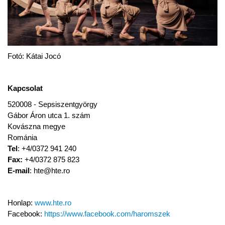
Fotó: Kátai Jocó
Kapcsolat
520008 - Sep­si­szent­györgy
Gábor Áron utca 1. szám
Kovászna megye
Romá­nia
Tel
: +4/0372 941 240
Fax:
+4/0372 875 823
E-mail
: hte@hte.ro
Honlap:
www.hte.ro
Facebook:
https://www.facebook.com/haromszek