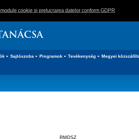
m module cookie si prelucrarea datelor conform GDPR
TANÁCSA
iók
Sajtószoba
Programok
Tevékenység
Megyei közszállít
RMDSZ