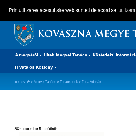
Prin utilizarea acestui site web sunteti de acord sa
utiliza
KOVÁSZNA MEGYE 
A megyéről
Hírek
Megyei Tanács
Közérdekű informác
Hivatalos Közlöny
Itt vagy:
»
Megyei Tanács
»
Tanácsosok
» Tusa Adorján
Tusa Adorján
2024. december 5., csütörtök