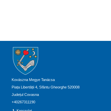
Kovászna Megye Tanácsa
Piața Libertății 4, Sfântu Gheorghe 520008
Județul Covasna
+40267311190
Kapcsolat