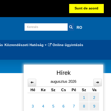
Sunt de acord
RO
ás
Közrendészeti Hatóság
Online ügyintézés
Hírek
augusztus 2026
Hé
Ke
Sz
Cs
Pé
Sz
Va
1
2
3
4
5
6
7
8
9