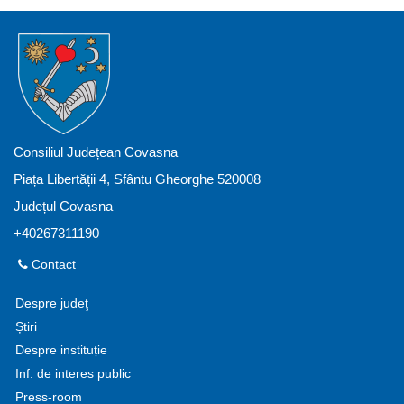
Consiliul Județean Covasna
Piața Libertății 4, Sfântu Gheorghe 520008
Județul Covasna
+40267311190
Contact
Despre judeţ
Știri
Despre instituție
Inf. de interes public
Press-room