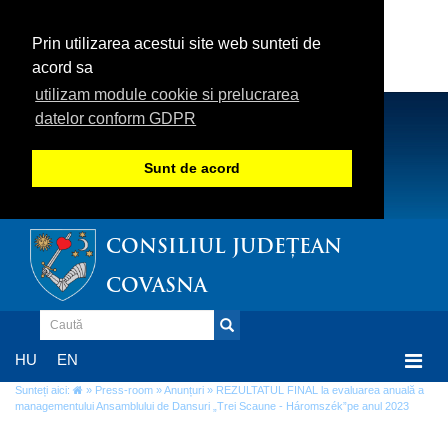
Prin utilizarea acestui site web sunteti de
acord sa
utilizam module cookie si prelucrarea
datelor conform GDPR
Sunt de acord
CONSILIUL JUDEȚEAN
COVASNA
Togg
HU
EN
navi
Sunteți aici:
»
Press-room
»
Anunțuri
» REZULTATUL FINAL la evaluarea anuală a
managementului Ansamblului de Dansuri „Trei Scaune - Háromszék”pe anul 2023
REZULTATUL FINAL la evaluarea anuală a