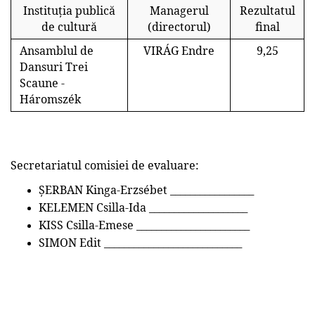
Instituția publică
Managerul
Rezultatul
de cultură
(directorul)
final
Ansamblul de
VIRÁG Endre
9,25
Dansuri Trei
Scaune -
Háromszék
Secretariatul comisiei de evaluare:
ȘERBAN Kinga-Erzs
é
bet _________________
KELEMEN Csilla-Ida ____________________
KISS Csilla-Emese _______________________
SIMON Edit ____________________________